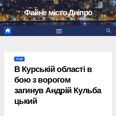
Перейти
Файне місто Дніпро
до
вмісту
ПОДІЇ
В Курській області в
бою з ворогом
загинув Андрій Кульба
цький