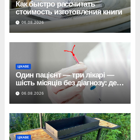
Как быстро рассчитать
стоимость изготовления книги
06.08.2026
ЦІКАВЕ
Один пацієнт — три лікарі —
шість місяців без діагнозу: де
ховається системна помилка
06.08.2026
ЦІКАВЕ