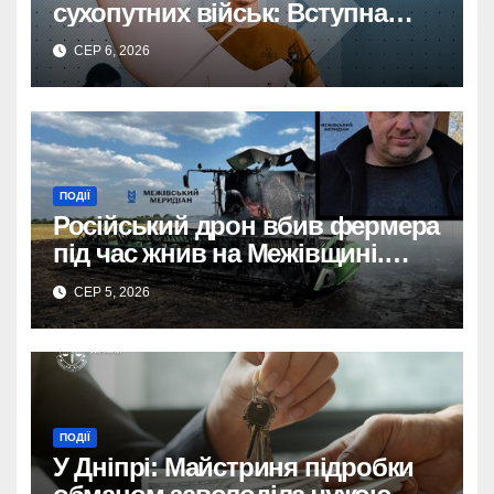
сухопутних військ: Вступна
кампанія до 1 вересня!
СЕР 6, 2026
ПОДІЇ
Російський дрон вбив фермера
під час жнив на Межівщині.
Трагедія.
СЕР 5, 2026
ПОДІЇ
У Дніпрі: Майстриня підробки