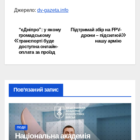
Джерело:
dv-gazeta.info
“єДніпро”: у якому
Підтримай збір на FPV-
Навігація
громадському
дрони – підсилюй
транспорті буде
нашу армію
записів
доступна онлайн-
оплата за проїзд
Пов’язаний запис
ПОДІЇ
Національна академія