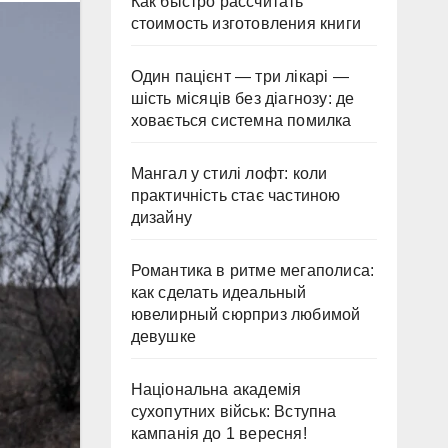
Как быстро рассчитать
стоимость изготовления книги
Один пацієнт — три лікарі —
шість місяців без діагнозу: де
ховається системна помилка
Мангал у стилі лофт: коли
практичність стає частиною
дизайну
Романтика в ритме мегаполиса:
как сделать идеальный
ювелирный сюрприз любимой
девушке
Національна академія
сухопутних військ: Вступна
кампанія до 1 вересня!