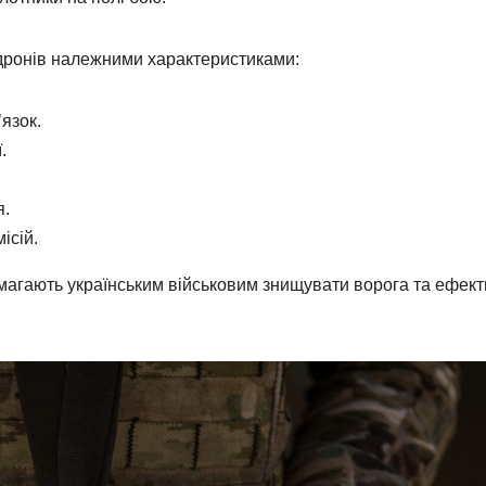
я дронів належними характеристиками:
’язок.
.
.
я.
ісій.
магають українським військовим знищувати ворога та ефек