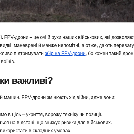
ії. FPV-дрони – це очі й руки наших військових, які дозволяю
идкі, маневрені й майже непомітні, а отже, дають перевагу
ажливо підтримувати
збір на FPV-дрони
, бо кожен такий дрон
воїнів.
ки важливі?
й машин. FPV-дрони змінюють хід війни, адже вони:
 в ціль – укриття, ворожу техніку чи позиції.
ься на відстані, що знижує ризики для військових.
 використати в складних умовах.