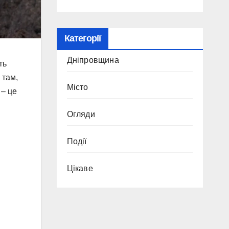
Категорії
Дніпровщина
ть
 там,
Місто
 – це
Огляди
Події
Цікаве