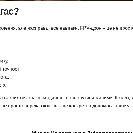
гає?
начення, але насправді все навпаки. FPV-дрон – це не прост
ику.
 точності.
ога.
ою.
йськових виконати завдання і повернутися живими. Кожен, 
е не просто переказ коштів – це конкретна допомога нашим