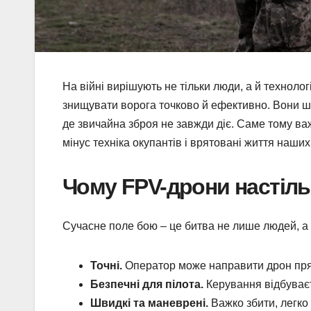
На війні вирішують не тільки люди, а й технолог
знищувати ворога точково й ефективно. Вони шв
де звичайна зброя не завжди діє. Саме тому в
мінус техніка окупантів і врятовані життя наших 
Чому FPV-дрони настіль
Сучасне поле бою – це битва не лише людей, а 
Точні.
Оператор може направити дрон прямо
Безпечні для пілота.
Керування відбуваєт
Швидкі та маневрені.
Важко збити, легко