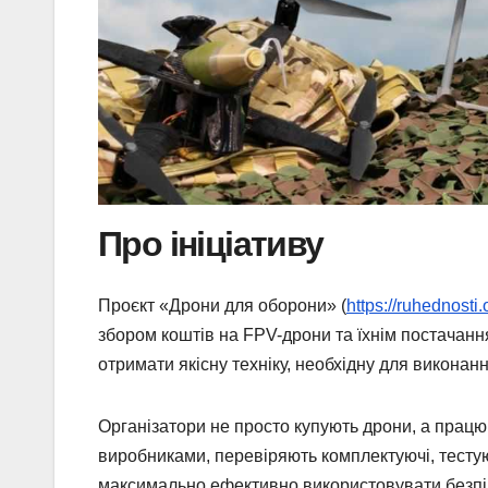
Про ініціативу
Проєкт «Дрони для оборони» (
https://ruhednosti
збором коштів на FPV-дрони та їхнім постачанн
отримати якісну техніку, необхідну для виконан
Організатори не просто купують дрони, а прац
виробниками, перевіряють комплектуючі, тестую
максимально ефективно використовувати безпіл