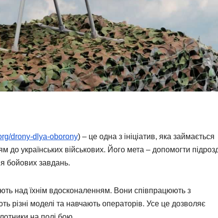
.org/drony-dlya-oborony
) – це одна з ініціатив, яка займається
ям до українських військових. Його мета – допомогти підроз
ня бойових завдань.
юють над їхнім вдосконаленням. Вони співпрацюють з
ть різні моделі та навчають операторів. Усе це дозволяє
отники на полі бою.