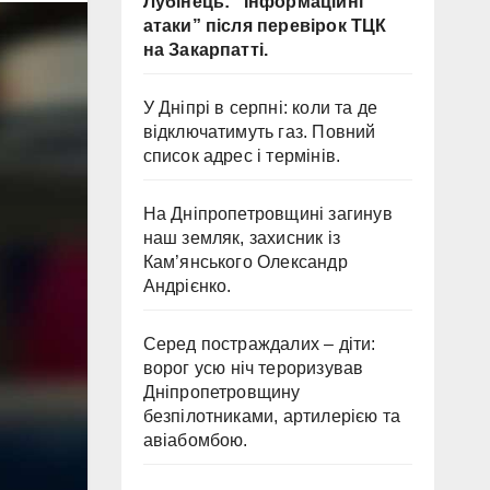
Лубінець: “Інформаційні
атаки” після перевірок ТЦК
на Закарпатті.
У Дніпрі в серпні: коли та де
відключатимуть газ. Повний
список адрес і термінів.
На Дніпропетровщині загинув
наш земляк, захисник із
Кам’янського Олександр
Андрієнко.
Серед постраждалих – діти:
ворог усю ніч тероризував
Дніпропетровщину
безпілотниками, артилерією та
авіабомбою.