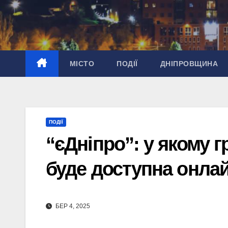
Перейти
до
вмісту
МІСТО
ПОДІЇ
ДНІПРОВЩИНА
ПОДІЇ
“єДніпро”: у якому 
буде доступна онлай
БЕР 4, 2025