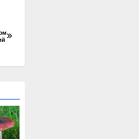
гом
ий
: