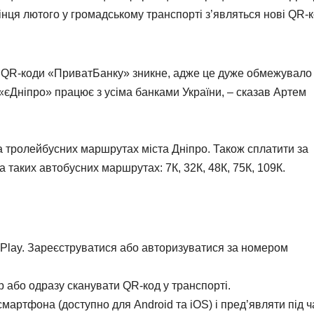
інця лютого у громадському транспорті з’являться нові QR-
з QR-коди «ПриватБанку» зникне, адже це дуже обмежувало
 «єДніпро» працює з усіма банками України, – сказав Артем
а тролейбусних маршрутах міста Дніпро. Також сплатити за
а таких автобусних маршрутах: 7К, 32К, 48К, 75К, 109К.
 Play. Зареєструватися або авторизуватися за номером
р або одразу сканувати QR-код у транспорті.
мартфона (доступно для Android та iOS) і пред’являти під ч