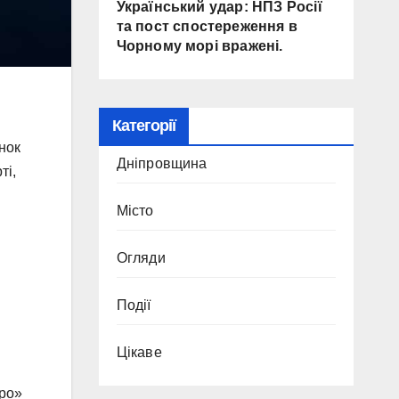
Український удар: НПЗ Росії
та пост спостереження в
Чорному морі вражені.
Категорії
нок
Дніпровщина
ті,
Місто
Огляди
Події
Цікаве
про»