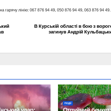
гарячу лінію: 067 876 94 49, 050 876 94 49, 063 876 94 49.
ький
В Курській області в бою з воро
ав
загинув Андрій Кульбацьк
ПОДІЇ
їнський удар:
Отруйний бенкет