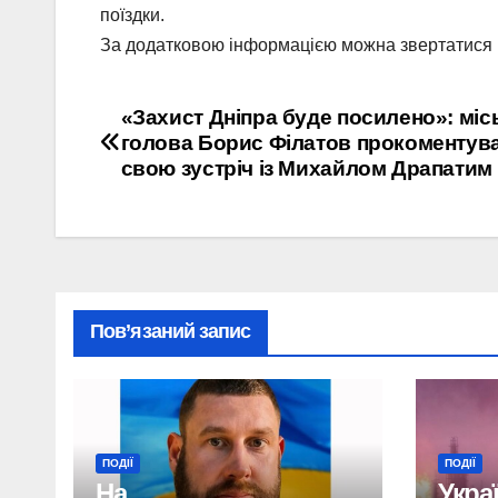
поїздки.
За додатковою інформацією можна звертатися на 
Навігація
«Захист Дніпра буде посилено»: міс
голова Борис Філатов прокоментув
записів
свою зустріч із Михайлом Драпатим
Пов’язаний запис
ПОДІЇ
ПОДІЇ
На
Укра