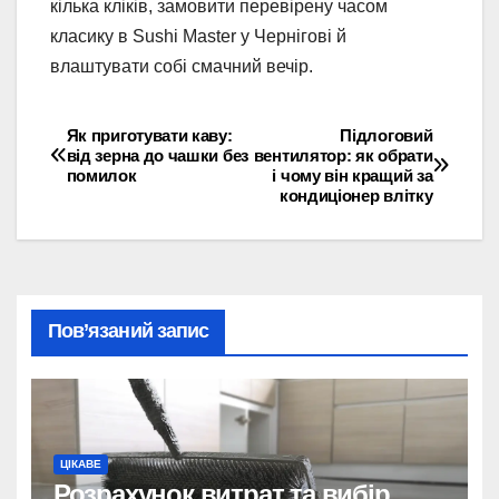
кілька кліків, замовити перевірену часом
класику в Sushi Master у Чернігові й
влаштувати собі смачний вечір.
Як приготувати каву:
Підлоговий
Навігація
від зерна до чашки без
вентилятор: як обрати
помилок
і чому він кращий за
записів
кондиціонер влітку
Пов’язаний запис
ЦІКАВЕ
Розрахунок витрат та вибір