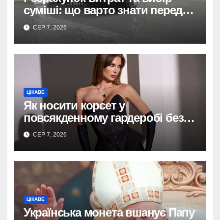
суміші: що варто знати перед
тим, як купити наливну підлогу
СЕР 7, 2026
ЦІКАВЕ
Як носити корсет у
повсякденному гардеробі без
надмірної театральності
СЕР 7, 2026
ЦІКАВЕ
Українська монета вшанує Папу