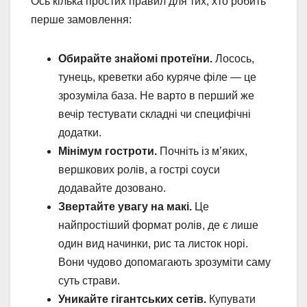
Ось кілька простих правил для тих, хто робить
перше замовлення:
Обирайте знайомі протеїни.
Лосось,
тунець, креветки або куряче філе — це
зрозуміла база. Не варто в перший же
вечір тестувати складні чи специфічні
додатки.
Мінімум гостроти.
Почніть із м’яких,
вершкових ролів, а гострі соуси
додавайте дозовано.
Звертайте увагу на макі.
Це
найпростіший формат ролів, де є лише
один вид начинки, рис та листок норі.
Вони чудово допомагають зрозуміти саму
суть страви.
Уникайте гігантських сетів.
Купувати