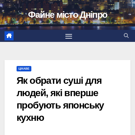
Перейти
Файне місто Дніпро
до
вмісту
ЦІКАВЕ
Як обрати суші для
людей, які вперше
пробують японську
кухню