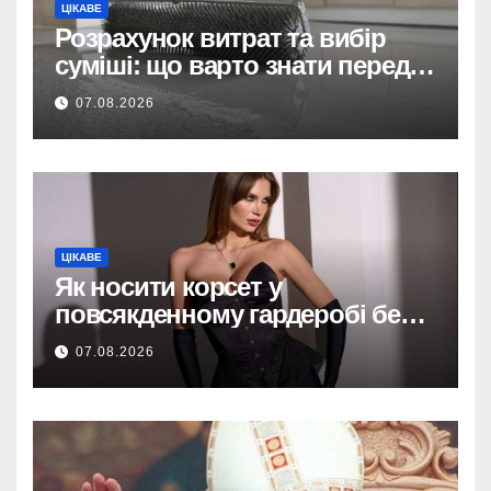
ЦІКАВЕ
Розрахунок витрат та вибір
суміші: що варто знати перед
тим, як купити наливну підлогу
07.08.2026
ЦІКАВЕ
Як носити корсет у
повсякденному гардеробі без
надмірної театральності
07.08.2026