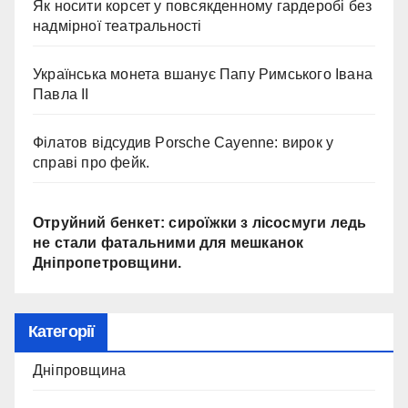
Як носити корсет у повсякденному гардеробі без
надмірної театральності
Українська монета вшанує Папу Римського Івана
Павла II
Філатов відсудив Porsche Cayenne: вирок у
справі про фейк.
Отруйний бенкет: сироїжки з лісосмуги ледь
не стали фатальними для мешканок
Дніпропетровщини.
Категорії
Дніпровщина