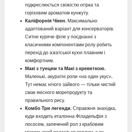
підкреслюється свіжістю огірка та
горіховим ароматом кунжуту.
Каліфорнія Чікен.
Максимально
адаптований варіант для консерваторів.
Ситне куряче філе у поєднанні з
класичними компонентами ролу робить
перехід до азіатської кухні плавним і
комфортним.
Макі з тунцем та Макі з креветкою.
Маленькі, акуратні роли «на один укус».
Тут немає нічого зайвого — тільки чистий
смак якісного морепродукту та
правильного рису.
Комбо Три легенди.
Справжня знахідка,
куди входить еталонна Філадельфія з
лососем, запечений рол з крабовим