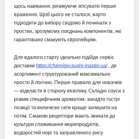
щось навмання, ризикуючи зіпсувати перше
враження. Щоб цього не сталося, варто
підходити до вибору свідомо й починати з
простих, зрозумілих поєднань компонентів, які
гарантовано смакують європейцям.
Для вдалого старту ідеально підійде сервіс
доставки
https://chernigiv.sushi-master.ua/
, де
асортимент структурований максимально
просто й логічно. Перше правило для новачків
— відкласти в сторону екзотику. Складні соуси з
різким специфічним ароматом, занадто гострі
позиції та величезні сети краще залишити на
потім. Смакові рецептори мають звикати до
культури споживання морепродуктів,
водоростей норі та заправленого рису