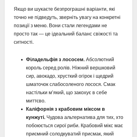
Якщо ви шукаєте безпрограшні варіанти, які
точно не підведуть, зверніть увагу на конкретні
позиції з меню. Вони стали легендами не
просто так — це ідеальний баланс свіжості та
ситності.
Філадельфія з лососем.
Абсолютний
король серед ролів. Ніжний вершковий
сир, авокадо, хрусткий огірок і щедрий
шматочок слабосоленого лосося. Смак
настільки м’який, що закохує в себе
миттєво.
Каліфорнія з крабовим міксом в
кунжуті.
Чудова альтернатива для тих, хто
побоюється сирої риби. Крабовий мікс має
приємний солодкуватий присмак, який