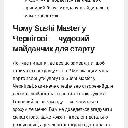
міксом, який подається теплим, а як
приємний бонус у подарунок йдуть легкі
макі з креветкою.
Чому Sushi Master у
Чернігові — чудовий
майданчик для старту
Логічне питання: де все це замовляти, щоб
отримати найкращу якість? Мешканцям міста
варто звернути увагу на Sushi Master у
Чернігові, який наче спеціально створений для
легкого знайомства з паназіатською кухнею.
Головний плюс закладу — максимально
зрозуміле меню. Вам не доведеться вгадувати
склад страв, адже кожен інгредієнт детально
розписаний, а реальні фотографії дозволяють