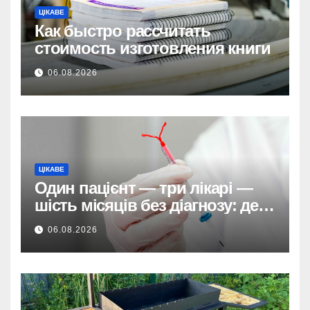
ЦІКАВЕ
Как быстро рассчитать
стоимость изготовления книги
06.08.2026
ЦІКАВЕ
Один пацієнт — три лікарі —
шість місяців без діагнозу: де
ховається системна помилка
06.08.2026