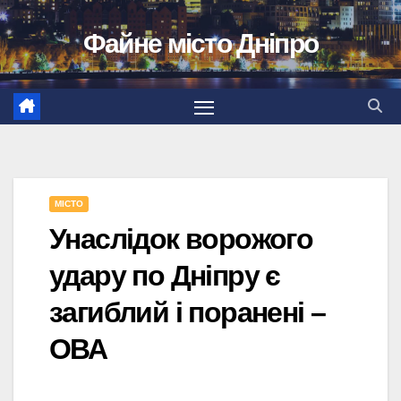
Перейти
Файне місто Дніпро
до
вмісту
МІСТО
Унаслідок ворожого
удару по Дніпру є
загиблий і поранені –
ОВА