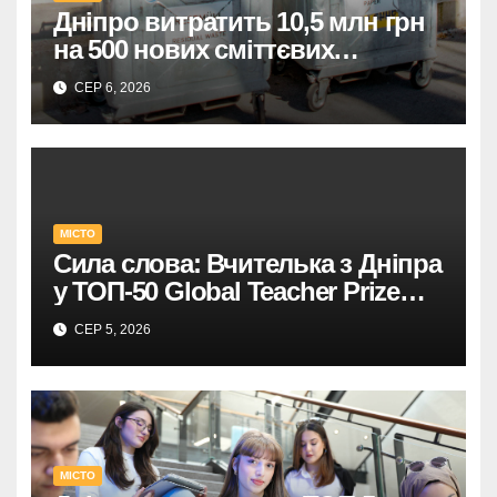
Дніпро витратить 10,5 млн грн
на 500 нових сміттєвих
контейнерів.
СЕР 6, 2026
МІСТО
Сила слова: Вчителька з Дніпра
у ТОП-50 Global Teacher Prize
Ukraine
СЕР 5, 2026
МІСТО