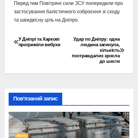
Перед тим Повітряні сили ЗСУ попередили про
застосування балістичного озброєння зі сходу
та швидкісну ціль на Дніпро.
У Дніпрі та Харкові
Удар по Дніпру: одна
Навігація
прогриміли вибухи
людина загинула,
кількість
записів
постраждалих зросла
до шести
Пов’язаний запис
МІСТО