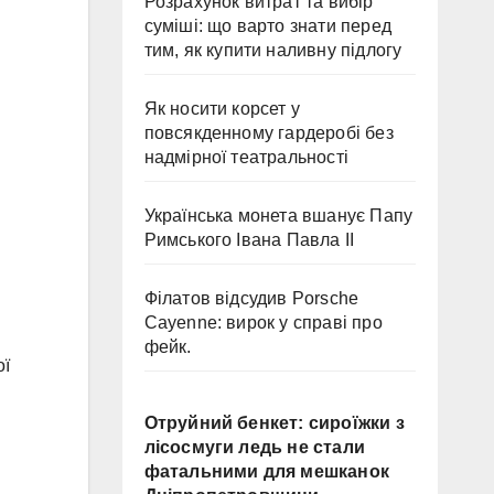
Розрахунок витрат та вибір
суміші: що варто знати перед
тим, як купити наливну підлогу
Як носити корсет у
повсякденному гардеробі без
надмірної театральності
Українська монета вшанує Папу
Римського Івана Павла II
Філатов відсудив Porsche
Cayenne: вирок у справі про
фейк.
ої
Отруйний бенкет: сироїжки з
лісосмуги ледь не стали
фатальними для мешканок