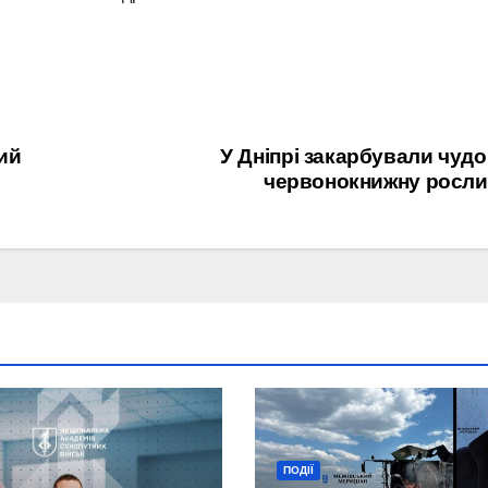
лий
У Дніпрі закарбували чуд
червонокнижну росли
ПОДІЇ