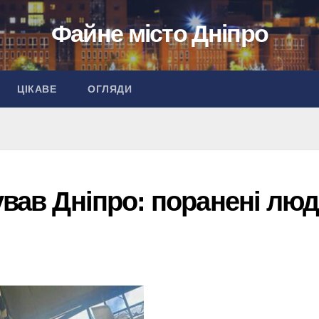
Файне місто Дніпро
ЦІКАВЕ
ОГЛЯДИ
ував Дніпро: поранені лю