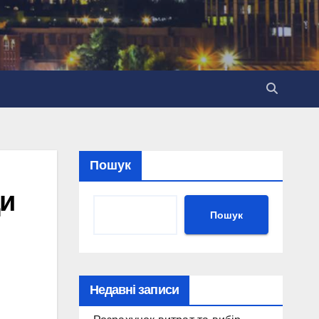
Пошук
ди
Пошук
Недавні записи