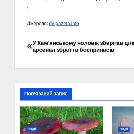
.
Джерело:
dv-gazeta.info
Навігація
У Кам’янському чоловік зберігав ці
арсенал зброї та боєприпасів
записів
Пов’язаний запис
ПОДІЇ
ПОДІЇ