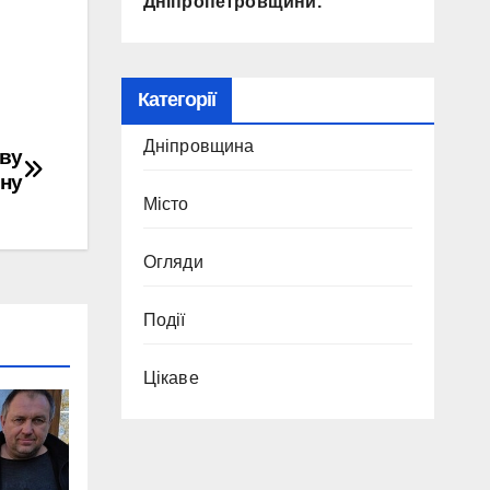
Дніпропетровщини.
Категорії
Дніпровщина
ову
ну
Місто
Огляди
Події
Цікаве