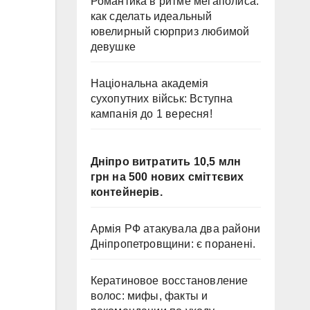
Романтика в ритме мегаполиса:
как сделать идеальный
ювелирный сюрприз любимой
девушке
Національна академія
сухопутних військ: Вступна
кампанія до 1 вересня!
Дніпро витратить 10,5 млн
грн на 500 нових сміттєвих
контейнерів.
Армія РФ атакувала два райони
Дніпропетровщини: є поранені.
Кератиновое восстановление
волос: мифы, факты и