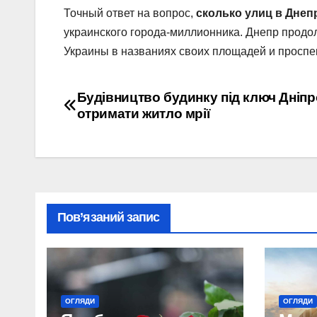
Точный ответ на вопрос,
сколько улиц в Днеп
украинского города-миллионника. Днепр продол
Украины в названиях своих площадей и проспе
Навігація
Будівництво будинку під ключ Дніпр
отримати житло мрії
записів
Пов’язаний запис
ОГЛЯДИ
ОГЛЯДИ