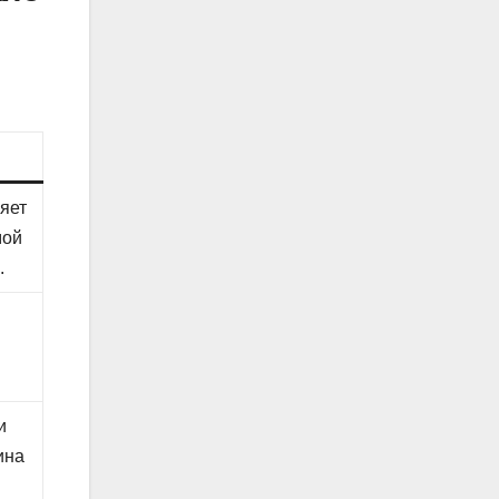
яет
мой
.
и
ина