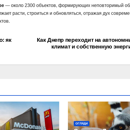
ре
— около 2300 объектов, формирующих неповторимый об
жает расти, строиться и обновляться, отражая дух соврем
ктов.
о: як
Как Днепр переходит на автоном
климат и собственную энерг
ОГЛЯДИ