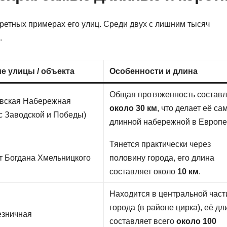
ретных примерах его улиц. Среди двух с лишним тысяч
.
е улицы / объекта
Особенности и длина
Общая протяженность составл
вская Набережная
около 30 км
, что делает её са
 с Заводской и Победы)
длинной набережной в Европе
Тянется практически через
т Богдана Хмельницкого
половину города, его длина
составляет около
10 км
.
Находится в центральной част
города (в районе цирка), её дл
езничная
составляет всего
около 100