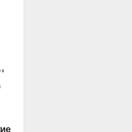
 в
х
кие