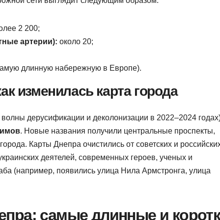
рожной сети выглядит следующим образом:
олее 2 200;
ные артерии):
около 20;
самую длинную набережную в Европе).
ак изменилась карта города
 волны дерусификации и деколонизации в 2022–2024 годах)
нимов
. Новые названия получили центральные проспекты,
города. Карты Днепра очистились от советских и российски
краинских деятелей, современных героев, ученых и
ба (например, появились улица Нила Армстронга, улица
пра: самые длинные и корот