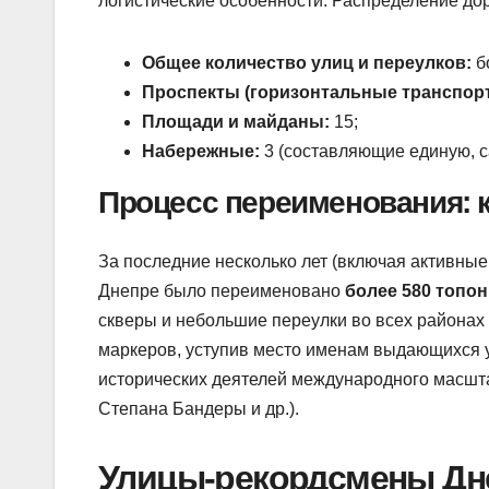
логистические особенности. Распределение до
Общее количество улиц и переулков:
б
Проспекты (горизонтальные транспорт
Площади и майданы:
15;
Набережные:
3 (составляющие единую, 
Процесс переименования: к
За последние несколько лет (включая активные
Днепре было переименовано
более 580 топо
скверы и небольшие переулки во всех районах 
маркеров, уступив место именам выдающихся у
исторических деятелей международного масшта
Степана Бандеры и др.).
Улицы-рекордсмены Дне