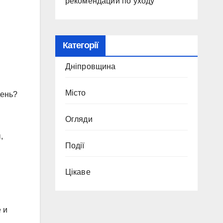
рекомендации по уходу
Категорії
Дніпровщина
Місто
день?
Огляди
,
Події
Цікаве
 и