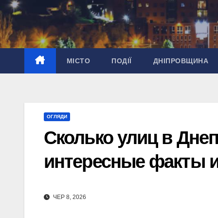
Перейти
до
вмісту
МІСТО
ПОДІЇ
ДНІПРОВЩИНА
ОГЛЯДИ
Сколько улиц в Днеп
интересные факты и
ЧЕР 8, 2026