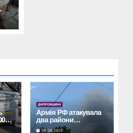
ДНІПРОВЩИНА
ь
Армія РФ атакувала
00
два райони
Дніпропетровщини: є
06.08.2026