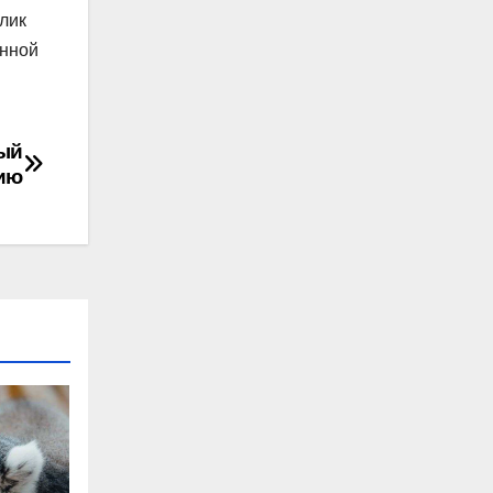
лик
енной
ный
ию