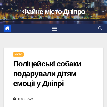
Перейти
Файне місто Дніпро
до
вмісту
МІСТО
Поліцейські собаки
подарували дітям
емоції у Дніпрі
ТРА 8, 2026