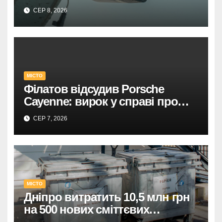
Один прямий договір на 735
СЕР 8, 2026
тисяч у Дніпрі: супровід
відеоспостереження після
провалу торгів.
У Дніпрі: 735 тисяч за прямим
МІСТО
договором на
Філатов відсудив Porsche
відеоспостереження після
Cayenne: вирок у справі про
зірваних торгів.
фейк.
СЕР 7, 2026
Дніпро: 735 тис. на
відеоспостереження за прямим
договором після невдалих
торгів.
МІСТО
Дніпро витратить 10,5 млн грн
на 500 нових сміттєвих
контейнерів.