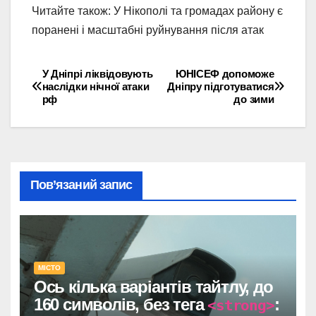
Читайте також: У Нікополі та громадах району є
поранені і масштабні руйнування після атак
У Дніпрі ліквідовують
ЮНІСЕФ допоможе
Навігація
наслідки нічної атаки
Дніпру підготуватися
рф
до зими
записів
Пов’язаний запис
МІСТО
Ось кілька варіантів тайтлу, до
160 символів, без тега
:
<strong>