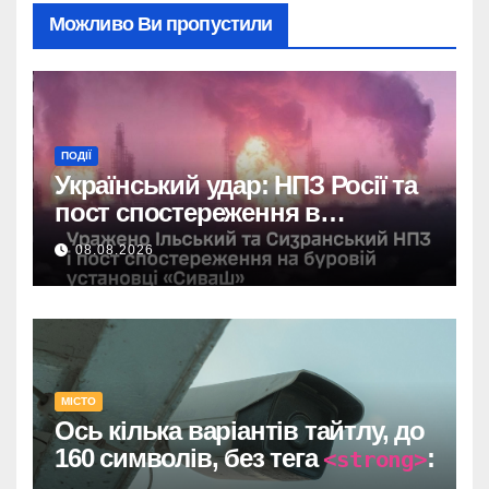
Можливо Ви пропустили
ПОДІЇ
Український удар: НПЗ Росії та
пост спостереження в
Чорному морі вражені.
08.08.2026
МІСТО
Ось кілька варіантів тайтлу, до
160 символів, без тега
:
<strong>