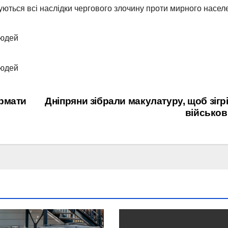
суються всі наслідки чергового злочину проти мирного насел
ормати
Дніпряни зібрали макулатуру, щоб зігр
військов