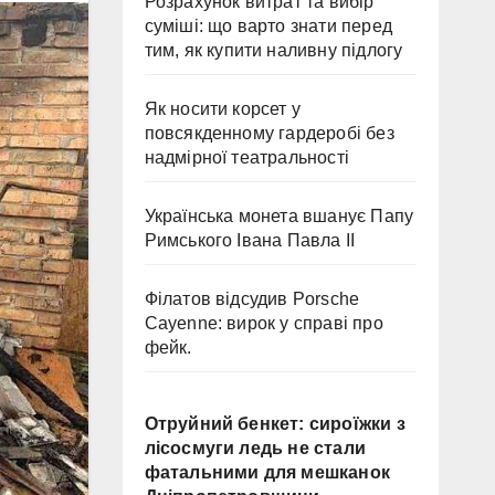
Розрахунок витрат та вибір
суміші: що варто знати перед
тим, як купити наливну підлогу
Як носити корсет у
повсякденному гардеробі без
надмірної театральності
Українська монета вшанує Папу
Римського Івана Павла II
Філатов відсудив Porsche
Cayenne: вирок у справі про
фейк.
Отруйний бенкет: сироїжки з
лісосмуги ледь не стали
фатальними для мешканок