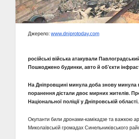
Джерело:
www.dniprotoday.com
російські війська атакували Павлоградськи
Пошкоджено будинки, авто й об’єкти інфрас
На Дніпровщині минула доба знову минула п
поранення дістали двоє мирних жителів. Пр
Національної поліції у Дніпровській області.
Окупанти били дронами-камікадзе та важкою ар
Миколаївській громадах Синельниківського район