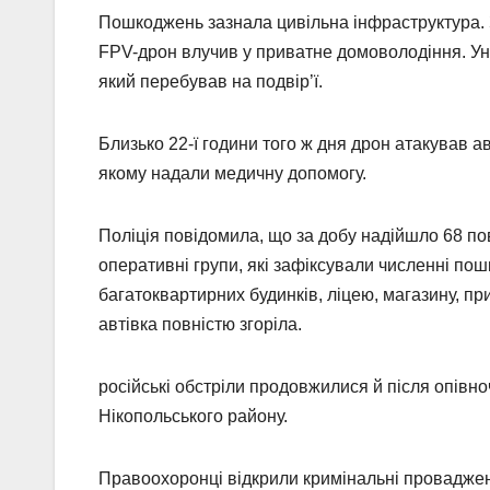
Пошкоджень зазнала цивільна інфраструктура. З
FPV-дрон влучив у приватне домоволодіння. Уна
який перебував на подвір’ї.
Близько 22-ї години того ж дня дрон атакував ав
якому надали медичну допомогу.
Поліція повідомила, що за добу надійшло 68 по
оперативні групи, які зафіксували численні по
багатоквартирних будинків, ліцею, магазину, пр
автівка повністю згоріла.
російські обстріли продовжилися й після опівн
Нікопольського району.
Правоохоронці відкрили кримінальні проваджен