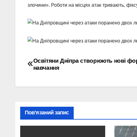
злочини». Роботи на місцях атак тривають, фік
Навігація
Освітяни Дніпра створюють нові ф
навчання
записів
Пов’язаний запис