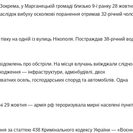
окрема, у Марганецькій громаді близько 9-ї ранку 28 жовтн
слідок вибуху осколкові поранення отримав 32-річний чоло
тівку на одній із вулиць Нікополя. Постраждав 38-річний вод
відомлень про обстріли. На місця влучань виїжджали слідчо
шкодження — інфраструктури, адмінбудівлі, двох
иватних осель, господарських споруд та автомобілів. Одна
очі 29 жовтня — армія рф тероризувала мирні населені пунк
ня за статтею 438 Кримінального кодексу України — «Воєнн