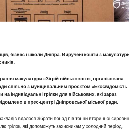
ців, бізнес і школи Дніпра. Виручені кошти з макулатур
сників.
ирання макулатури «Зігрій військового», організована
ади спільно з муніципальним проєктом «Екосвідомість
и на індивідуальні грілки для військових, які зараз
ідомлено в прес-центрі Дніпровської міської ради.
 закладів вдалося зібрати понад пів тонни вторинної сировин
влю грілок, які допоможуть захисникам у холодний період.