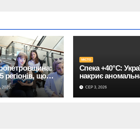
МІСТО
ропетровщина:
Спека +40°C: Укра
5 регіонів, що
накриє аномальн
вабили
хвиля на початку
, 2026
СЕР 3, 2026
урієнтів
серпня