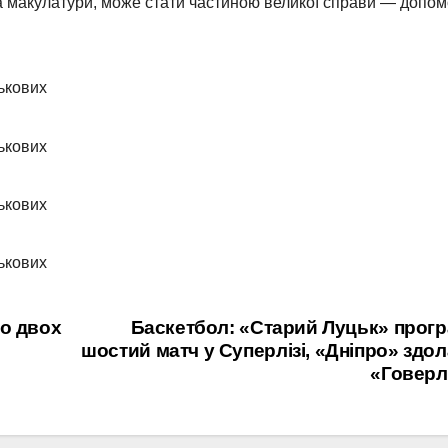
ача макулатури, може стати частиною великої справи — допом
но двох
Баскетбол: «Старий Луцьк» прог
шостий матч у Суперлізі, «Дніпро» здо
«Говерл