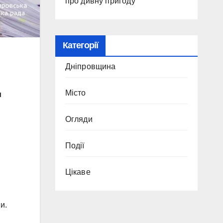
про дивну пригоду
Категорії
Дніпровщина
Місто
и
Огляди
Події
Цікаве
и.