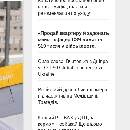
Кератиновое восстановление
волос: мифы, факты и
рекомендации по уходу
«Продай квартиру й задонать
мені»: офіцер СЗЧ вимагав
$10 тисяч у військового.
Сила слова: Вчителька з Дніпра
у ТОП-50 Global Teacher Prize
Ukraine
Російський дрон вбив фермера
під час жнив на Межівщині.
Трагедія.
Кривий Ріг: ВАЗ у ДТП, за
кермом – собака? Що відомо