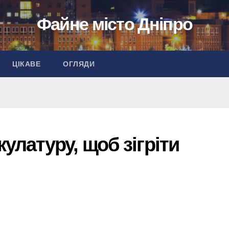
Файне місто Дніпро
ЦІКАВЕ
ОГЛЯДИ
улатуру, щоб зігріти