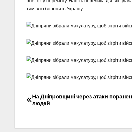
внесок у перемогу. Навіть невелика дія, як зд
тим, хто боронить Україну.
Навігація
На Дніпровщині через атаки поране
людей
записів