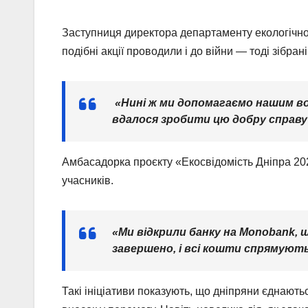
Заступниця директора департаменту екологічної
подібні акції проводили і до війни — тоді зібра
«Нині ж ми допомагаємо нашим во
вдалося зробити цю добру справу 
Амбасадорка проєкту «Екосвідомість Дніпра 20
учасників.
«Ми відкрили банку на Monobank, 
завершено, і всі кошти спрямують
Такі ініціативи показують, що дніпряни єднають