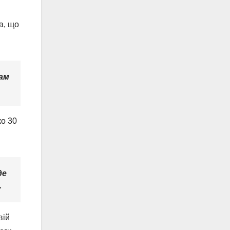
а, що
ам
ко 30
де
.
вій