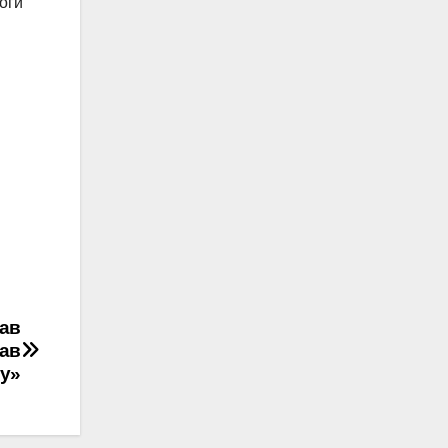
оги
рав
лав
у»