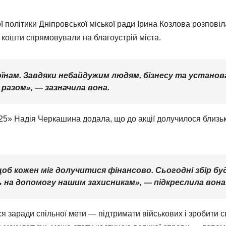
 політики Дніпровської міської ради Ірина Козлова розповіл
ні кошти спрямовували на благоустрій міста.
їнам. Завдяки небайдужим людям, бізнесу та установ
разом», — зазначила вона.
25» Надія Черкашина додала, що до акції долучилося близь
щоб кожен міг долучитися фінансово. Сьогодні збір бу
 на допомогу нашим захисникам», — підкреслила вона
ся заради спільної мети — підтримати військових і зробити с