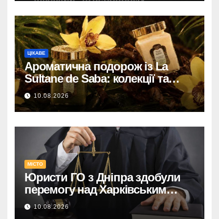
ЦІКАВЕ
Ароматична подорож із La
Sultane de Saba: колекції та
ритуали в каталозі Космі
10.08.2026
МІСТО
Юристи ГО з Дніпра здобули
перемогу над Харківським
адмінсудом у Верховному Суді.
10.08.2026