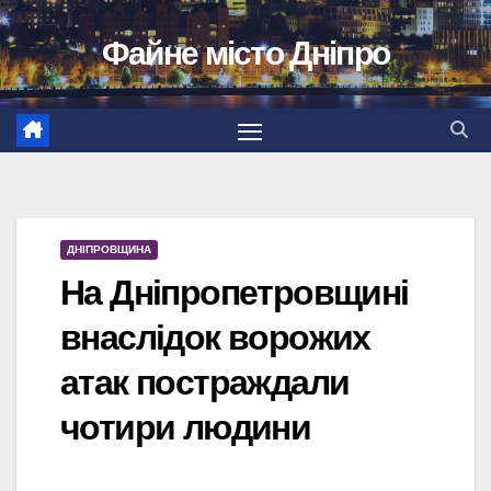
Перейти
Файне місто Дніпро
до
вмісту
ДНІПРОВЩИНА
На Дніпропетровщині
внаслідок ворожих
атак постраждали
чотири людини