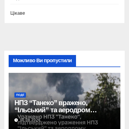
Цікаве
Можливо Ви пропустили
ПОДІЇ
НПЗ “Танеко” вражено,
“Ільський” та аеродром
пошкоджено: сили оборони
10.08.2026
завдали удару.