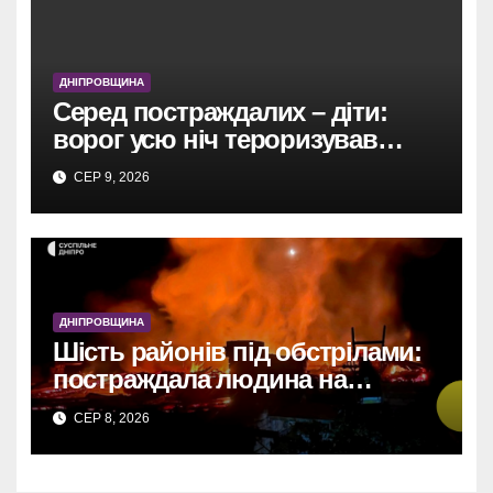
ДНІПРОВЩИНА
Серед постраждалих – діти:
ворог усю ніч тероризував
Дніпропетровщину
СЕР 9, 2026
безпілотниками, артилерією та
авіабомбою.
ДНІПРОВЩИНА
Шість районів під обстрілами:
постраждала людина на
Дніпропетровщині
СЕР 8, 2026