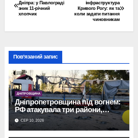
Навігація
Дніпра: у Павлограді
інфраструктура
зник 11-річний
Кривого Рогу: як та
записів
хлопчик
коли задати питання
чиновникам
Пов’язаний запис
ДНІПРОВЩИНА
Дніпропетровщина під вогнем:
РФ атакувала три райони,
понівечено заправку, авто та
СЕР 10, 2026
трактори.