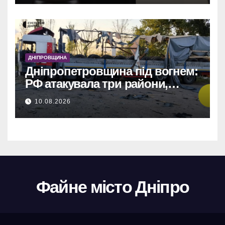
ДНІПРОВЩИНА
Дніпропетровщина під вогнем:
РФ атакувала три райони,
понівечено заправку, авто та
10.08.2026
трактори.
Файне місто Дніпро