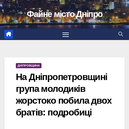
Перейти
Файне місто Дніпро
до
вмісту
ДНІПРОВЩИНА
На Дніпропетровщині
група молодиків
жорстоко побила двох
братів: подробиці