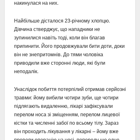
накинулася на них.
Найбільше дісталося 23-річному хлопцю.
Дівчина стверджує, що нападники не
зупинилися навіть тоді, коли він благав
припинити. Його продовжували бити доти, доки
він не знепритомнів. До тями чоловіка
приводили вже сторонні люди, які були
неподалік.
Унаслідок побиття потерпілий отримав серйозні
травми: йому вибили чотири зуби, ще чотири
підлягають видаленню, лікарі зафіксували
перелом носа зі зміщенням, перелом лицевої
кістки та численні забої по всьому тілу. Зараз
він проходить лікування у лікарні – йому вже
провели операцію на носі, попереду ще одне