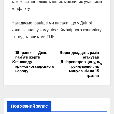
також встановлюють інших можливих учасників
конфлікту.
Нагадаємо, раніше ми писали, що у Дніпрі
чоловік впав у кому після ймовірного конфлікту
з представниками ТЦК.
18 травня — День
Ворог двадцять разів
Навігація
пам`яті жертв
атакував
геноциду
Дніпропетровщину, є
записів
кримськотатарського
руйнування: як
народу
минула ніч на 15
травня
Пов’язаний запис