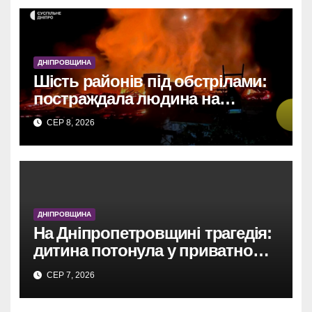
ДНІПРОВЩИНА
Шість районів під обстрілами:
постраждала людина на
Дніпропетровщині
СЕР 8, 2026
ДНІПРОВЩИНА
На Дніпропетровщині трагедія:
дитина потонула у приватному
басейні.
СЕР 7, 2026