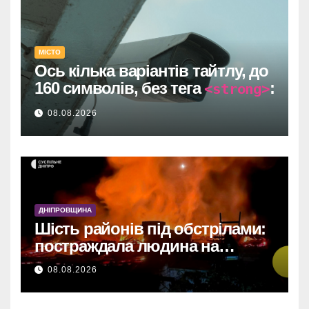
МІСТО
Ось кілька варіантів тайтлу, до
160 символів, без тега
:
<strong>
Один прямий договір на 735
08.08.2026
тисяч у Дніпрі: супровід
відеоспостереження після
провалу торгів.
У Дніпрі: 735 тисяч за прямим
договором на
ДНІПРОВЩИНА
відеоспостереження після
Шість районів під обстрілами:
зірваних торгів.
постраждала людина на
Дніпропетровщині
Дніпро: 735 тис. на
08.08.2026
відеоспостереження за
прямим договором після