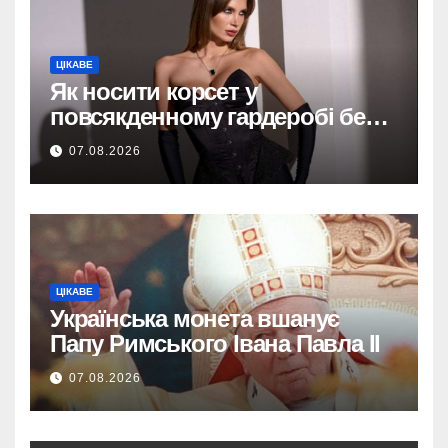
ЦІКАВЕ
Як носити корсет у
повсякденному гардеробі без
надмірної театральності
07.08.2026
ЦІКАВЕ
Українська монета вшанує
Папу Римського Івана Павла II
07.08.2026