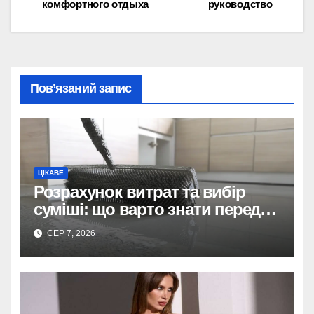
записів
комфортного отдыха
руководство
Пов’язаний запис
ЦІКАВЕ
Розрахунок витрат та вибір
суміші: що варто знати перед
тим, як купити наливну підлогу
СЕР 7, 2026