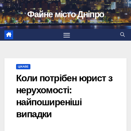
Перейти
Файне місто Дніпро
до
вмісту
ЦІКАВЕ
Коли потрібен юрист з
нерухомості:
найпоширеніші
випадки