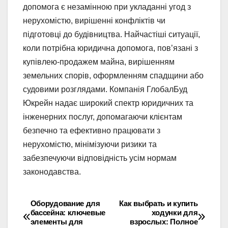
допомога є незамінною при укладанні угод з
нерухомістю, вирішенні конфліктів чи
підготовці до будівництва. Найчастіші ситуації,
коли потрібна юридична допомога, пов’язані з
купівлею-продажем майна, вирішенням
земельних спорів, оформленням спадщини або
судовими розглядами. Компанія ГлобалБуд
Юкрейн надає широкий спектр юридичних та
інженерних послуг, допомагаючи клієнтам
безпечно та ефективно працювати з
нерухомістю, мінімізуючи ризики та
забезпечуючи відповідність усім нормам
законодавства.
Оборудование для
Как выбрать и купить
Навігація
бассейна: ключевые
ходунки для
элементы для
взрослых: Полное