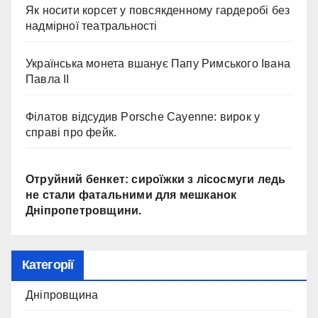
Як носити корсет у повсякденному гардеробі без
надмірної театральності
Українська монета вшанує Папу Римського Івана
Павла II
Філатов відсудив Porsche Cayenne: вирок у
справі про фейк.
Отруйний бенкет: сироїжки з лісосмуги ледь
не стали фатальними для мешканок
Дніпропетровщини.
Категорії
Дніпровщина