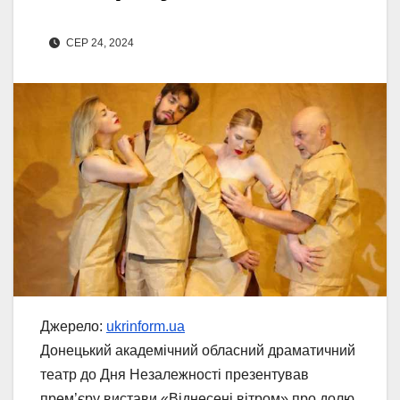
СЕР 24, 2024
Джерело:
ukrinform.ua
Донецький академічний обласний драматичний
театр до Дня Незалежності презентував
прем’єру вистави «Віднесені вітром» про долю