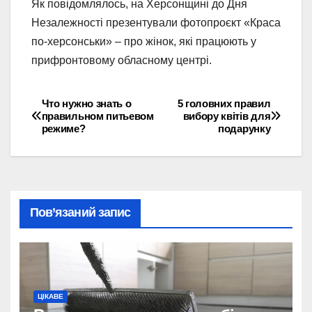
Як повідомлялось, на Херсонщині до Дня
Незалежності презентували фотопроєкт «Краса
по-херсонськи» – про жінок, які працюють у
прифронтовому обласному центрі.
Что нужно знать о
5 головних правил
Навігація
правильном питьевом
вибору квітів для
режиме?
подарунку
записів
Пов’язаний запис
ЦІКАВЕ