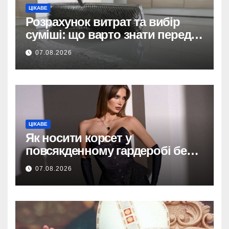
ЦІКАВЕ
Розрахунок витрат та вибір
суміші: що варто знати перед
тим, як купити наливну підлогу
07.08.2026
ЦІКАВЕ
Як носити корсет у
повсякденному гардеробі без
надмірної театральності
07.08.2026