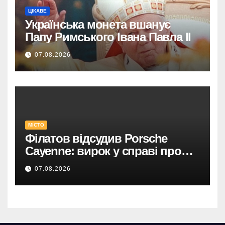
ЦІКАВЕ
Українська монета вшанує
Папу Римського Івана Павла II
07.08.2026
МІСТО
Філатов відсудив Porsche
Cayenne: вирок у справі про
фейк.
07.08.2026