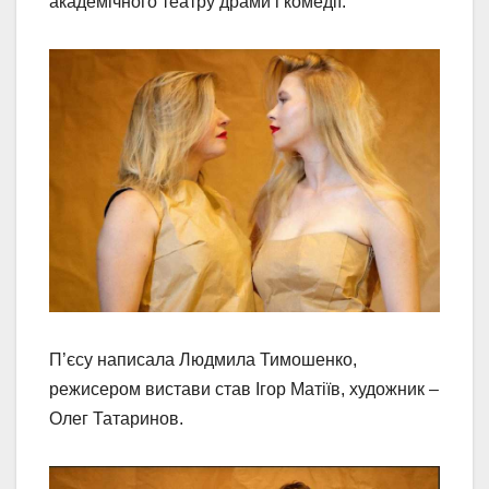
академічного театру драми і комедії.
П’єсу написала Людмила Тимошенко,
режисером вистави став Ігор Матіїв, художник –
Олег Татаринов.