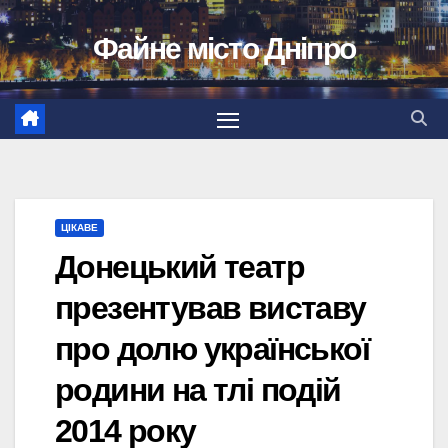
Перейти
Файне місто Дніпро
до
вмісту
ЦІКАВЕ
Донецький театр
презентував виставу
про долю української
родини на тлі подій
2014 року