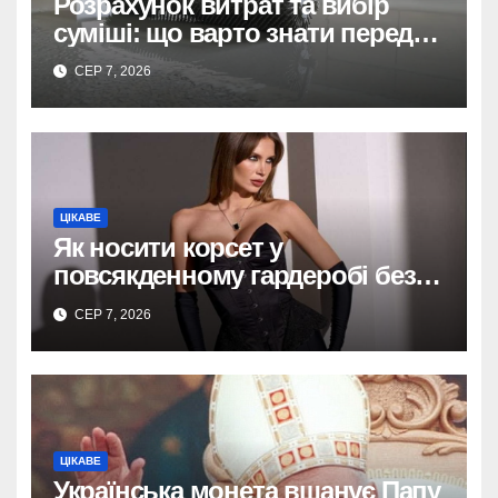
Розрахунок витрат та вибір
суміші: що варто знати перед
тим, як купити наливну підлогу
СЕР 7, 2026
ЦІКАВЕ
Як носити корсет у
повсякденному гардеробі без
надмірної театральності
СЕР 7, 2026
ЦІКАВЕ
Українська монета вшанує Папу