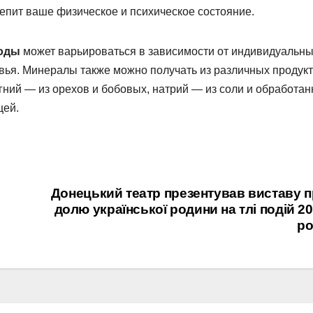
пит ваше физическое и психическое состояние.
воды
может варьироваться в зависимости от индивидуальн
овья. Минералы также можно получать из различных продук
гний — из орехов и бобовых, натрий — из соли и обработа
щей.
Донецький театр презентував виставу 
долю української родини на тлі подій 2
ро