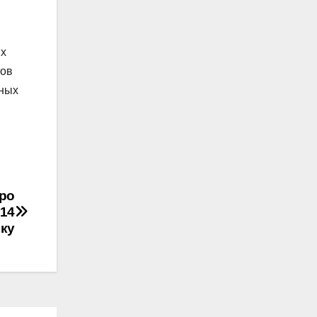
ых
тов
нных
про
014
ку