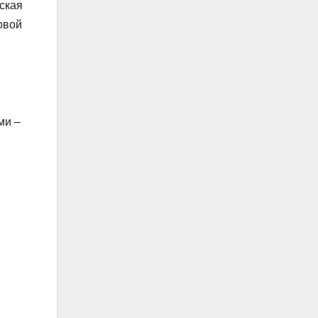
ская
овой
ми –