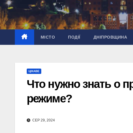
Перейти
до
вмісту
МІСТО
ПОДІЇ
ДНІПРОВЩИНА
ЦІКАВЕ
Что нужно знать о 
режиме?
СЕР 29, 2024