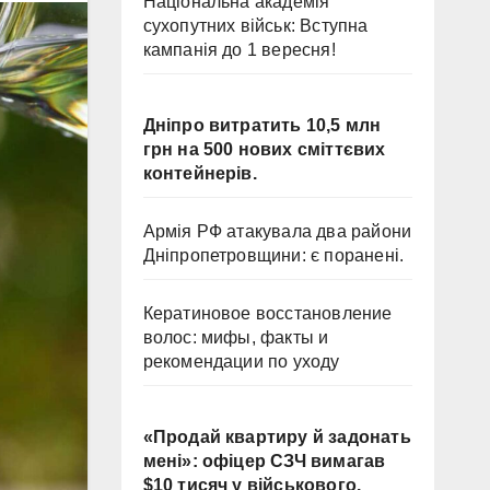
Національна академія
сухопутних військ: Вступна
кампанія до 1 вересня!
Дніпро витратить 10,5 млн
грн на 500 нових сміттєвих
контейнерів.
Армія РФ атакувала два райони
Дніпропетровщини: є поранені.
Кератиновое восстановление
волос: мифы, факты и
рекомендации по уходу
«Продай квартиру й задонать
мені»: офіцер СЗЧ вимагав
$10 тисяч у військового.