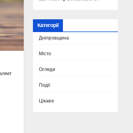
Категорії
Дніпровщина
Місто
Огляди
аляет
Події
Цікаве