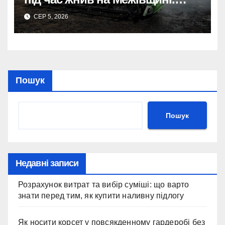
Трагедія.
СЕР 5, 2026
Пошук
Пошук
Недавні записи
Розрахунок витрат та вибір суміші: що варто
знати перед тим, як купити наливну підлогу
Як носити корсет у повсякденному гардеробі без