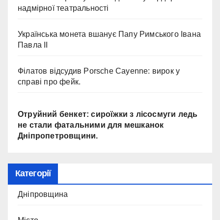
надмірної театральності
Українська монета вшанує Папу Римського Івана
Павла II
Філатов відсудив Porsche Cayenne: вирок у
справі про фейк.
Отруйний бенкет: сироїжки з лісосмуги ледь
не стали фатальними для мешканок
Дніпропетровщини.
Категорії
Дніпровщина