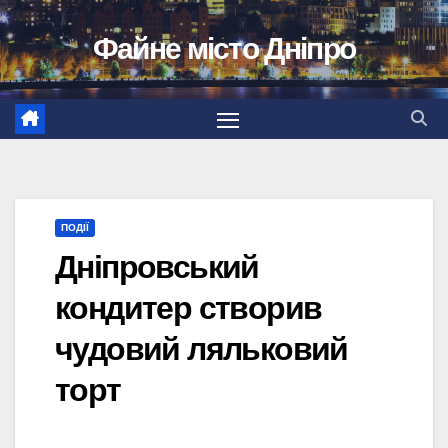
Перейти
Файне місто Дніпро
до
вмісту
ПОДІЇ
Дніпровський
кондитер створив
чудовий ляльковий
торт