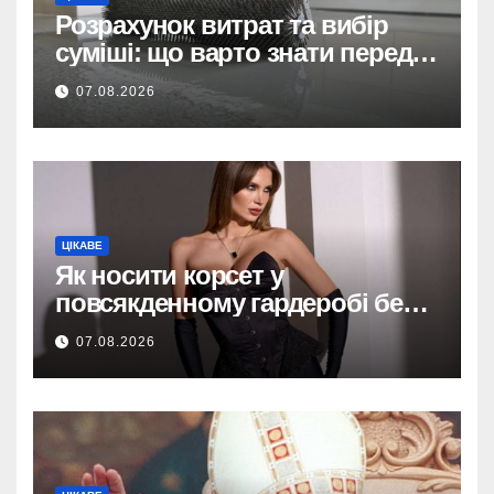
Розрахунок витрат та вибір
суміші: що варто знати перед
тим, як купити наливну підлогу
07.08.2026
ЦІКАВЕ
Як носити корсет у
повсякденному гардеробі без
надмірної театральності
07.08.2026