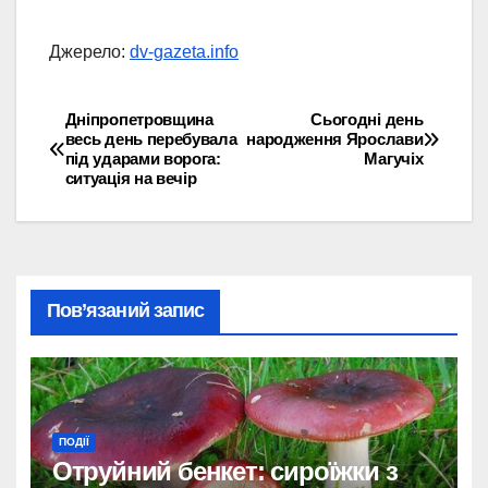
Джерело:
dv-gazeta.info
Дніпропетровщина
Сьогодні день
Навігація
весь день перебувала
народження Ярослави
під ударами ворога:
Магучіх
записів
ситуація на вечір
Пов’язаний запис
ПОДІЇ
Отруйний бенкет: сироїжки з