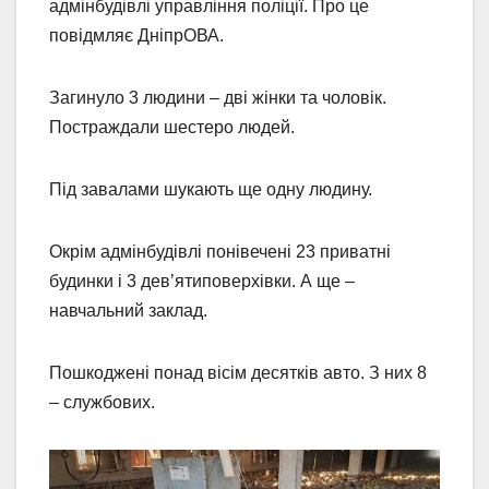
адмінбудівлі управління поліції. Про це
повідмляє ДніпрОВА.
Загинуло 3 людини – дві жінки та чоловік.
Постраждали шестеро людей.
Під завалами шукають ще одну людину.
Окрім адмінбудівлі понівечені 23 приватні
будинки і 3 дев’ятиповерхівки. А ще –
навчальний заклад.
Пошкоджені понад вісім десятків авто. З них 8
– службових.