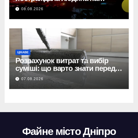
Дніпропетровщині
Дніпро: 735 тис. на
08.08.2026
відеоспостереження за
прямим договором після
невдалих торгів.
ЦІКАВЕ
Розрахунок витрат та вибір
суміші: що варто знати перед
тим, як купити наливну підлогу
07.08.2026
Файне місто Дніпро