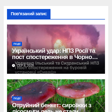
Пов’язаний запис
ПОДІЇ
Український удар: НПЗ Росії та
пост спостереження в Чорному
морі вражені.
СЕР 8, 2026
ПОДІЇ
Отруйний бенкет: сироїжки з
лісосмуги ледь не стали