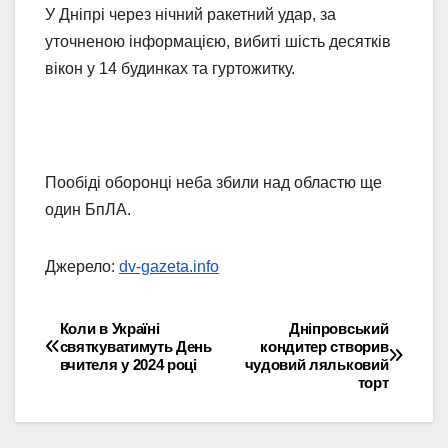
У Дніпрі через нічний ракетний удар, за
уточненою інформацією, вибиті шість десятків
вікон у 14 будинках та гуртожитку.
Пообіді оборонці неба збили над областю ще
один БпЛА.
Джерело:
dv-gazeta.info
Коли в Україні
Дніпровський
Навігація
святкуватимуть День
кондитер створив
вчителя у 2024 році
чудовий ляльковий
записів
торт