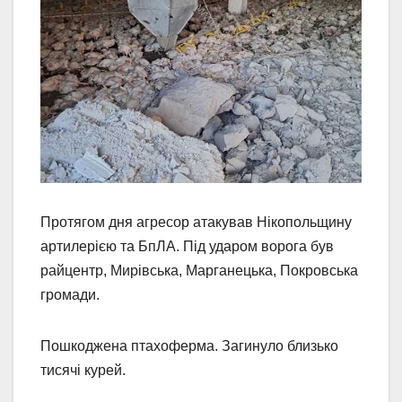
Протягом дня агресор атакував Нікопольщину
артилерією та БпЛА. Під ударом ворога був
райцентр, Мирівська, Марганецька, Покровська
громади.
Пошкоджена птахоферма. Загинуло близько
тисячі курей.