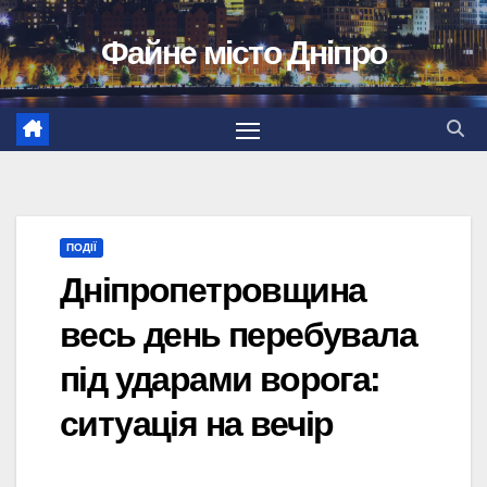
Перейти
Файне місто Дніпро
до
вмісту
ПОДІЇ
Дніпропетровщина
весь день перебувала
під ударами ворога:
ситуація на вечір