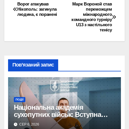
Ворог атакував
Марк Вороной став
Навігація
Нікополь: загинула
переможцем
людина, є поранені
міжнародного
записів
командного турніру
U13 з настільного
тенісу
Пов’язаний запис
ПОДІЇ
Національна академія
сухопутних військ: Вступна
кампанія до 1 вересня!
СЕР 6, 2026