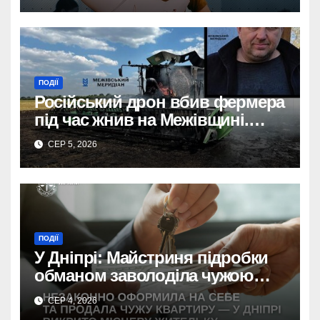
ПОДІЇ
Російський дрон вбив фермера
під час жнив на Межівщині.
Трагедія.
СЕР 5, 2026
ПОДІЇ
У Дніпрі: Майстриня підробки
обманом заволоділа чужою
квартирою
СЕР 4, 2026