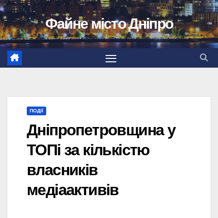
Перейти
Файне місто Дніпро
до
вмісту
ПОДІЇ
Дніпропетровщина у
ТОПі за кількістю
власників
медіаактивів