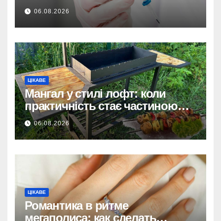
ховається системна помилка
06.08.2026
ЦІКАВЕ
Мангал у стилі лофт: коли
практичність стає частиною
дизайну
06.08.2026
ЦІКАВЕ
Романтика в ритме
мегаполиса: как сделать