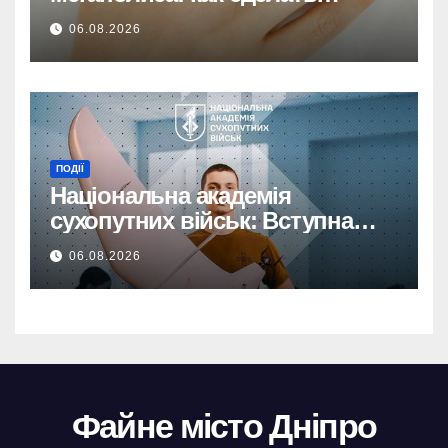
идеальный ювелирный
06.08.2026
сюрприз любимой девушке
ПОДІЇ
Національна академія
сухопутних військ: Вступна
кампанія до 1 вересня!
06.08.2026
Файне місто Дніпро