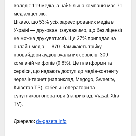
володіє 119 медіа, а найбільша компанія має 71
медіаліцензію.
Цікаво, що 53% усіх зареєстрованих медіа в
Україні — друковані (зауважимо, що без ліцензії
не можна друкуватися). Ще 27% припадає на
онлайн-медіа — 870. Замикають трійку
провайдери аудіовізуальних сервісів: 309
компаній чи фопів (9.8%). Це платформи та
сервіси, що надають доступ до медіа-контенту
через інтернет (наприклад, Megogo, Sweet.tv,
Київстар ТБ), кабельні оператори та
супутникові оператори (наприклад, Viasat, Xtra
TV).
Джерело:
dv-gazeta.info