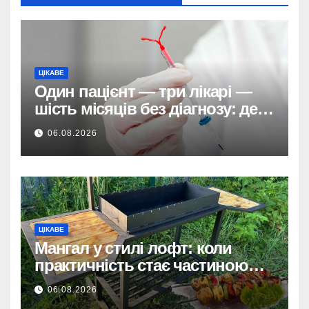
ЦІКАВЕ
Один пацієнт — три лікарі —
шість місяців без діагнозу: де
ховається системна помилка
06.08.2026
ЦІКАВЕ
Мангал у стилі лофт: коли
практичність стає частиною
дизайну
06.08.2026