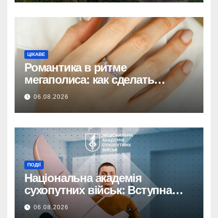
ЦІКАВЕ
Романтика в ритме
мегаполиса: как сделать
идеальный ювелирный
06.08.2026
сюрприз любимой девушке
ПОДІЇ
Національна академія
сухопутних військ: Вступна
кампанія до 1 вересня!
06.08.2026