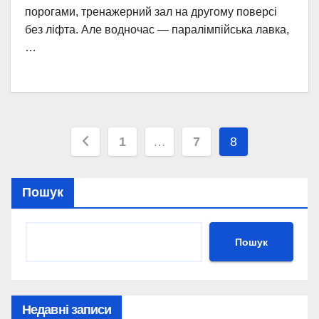
порогами, тренажерний зал на другому поверсі
без ліфта. Але водночас — паралімпійська лавка,
…
Пагінація
1
…
7
8
записів
Пошук
Пошук
Недавні записи