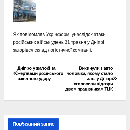
Як повідомляв Укрінформ, унаслідок атаки
російських військ удень 31 травня у Дніпрі
загорівся склад логістичної компанії.
Дніпро у жалобі за
Викинули з авто
Навігація
жертвами російського
чоловіка, якому стало
ракетного удару
зле: у Дніпрі
записів
оголосили підозри
двом працівникам ТЦК
Пов’язаний запис