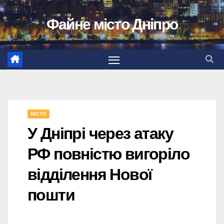
Перейти
Файне місто Дніпро
до
вмісту
МІСТО
У Дніпрі через атаку
РФ повністю вигоріло
відділення Нової
пошти