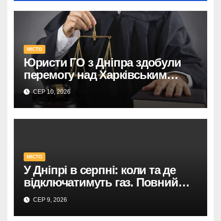
МІСТО
Юристи ГО з Дніпра здобули
перемогу над Харківським
адмінсудом у Верховному Суді.
СЕР 10, 2026
МІСТО
У Дніпрі в серпні: коли та де
відключатимуть газ. Повний
список адрес і термінів.
СЕР 9, 2026