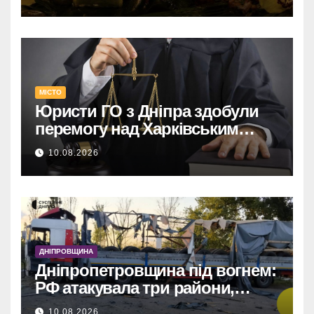
МІСТО
Юристи ГО з Дніпра здобули
перемогу над Харківським
адмінсудом у Верховному Суді.
10.08.2026
ДНІПРОВЩИНА
Дніпропетровщина під вогнем:
РФ атакувала три райони,
понівечено заправку, авто та
10.08.2026