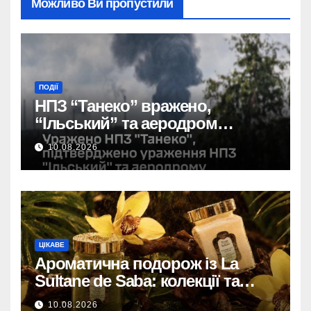
Можливо Ви пропустили
ПОДІЇ
НПЗ “Танеко” вражено,
“Ільський” та аеродром
пошкоджено: сили оборони
10.08.2026
завдали удару.
ЦІКАВЕ
Ароматична подорож із La
Sultane de Saba: колекції та
ритуали в каталозі Космі
10.08.2026