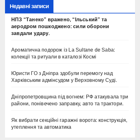
договором після невдалих
Недавні записи
торгів.
НПЗ “Танеко” вражено, “Ільський” та
аеродром пошкоджено: сили оборони
завдали удару.
Ароматична подорож із La Sultane de Saba:
колекції та ритуали в каталозі Космі
Юристи ГО з Дніпра здобули перемогу над
Харківським адмінсудом у Верховному Суді.
Дніпропетровщина під вогнем: РФ атакувала три
райони, понівечено заправку, авто та трактори.
Як вибрати секційні гаражні ворота: конструкція,
утеплення та автоматика