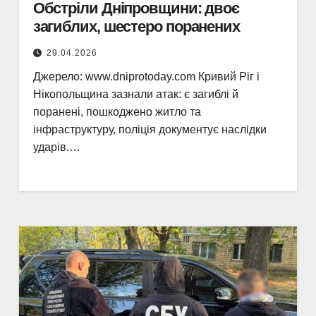
Обстріли Дніпровщини: двоє
загиблих, шестеро поранених
29.04.2026
Джерело: www.dniprotoday.com Кривий Ріг і
Нікопольщина зазнали атак: є загиблі й
поранені, пошкоджено житло та
інфраструктуру, поліція документує наслідки
ударів.…