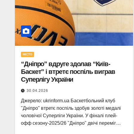
МІСТО
“Дніпро” вдруге здолав “Київ-
Баскет” і втретє поспіль виграв
Суперлігу України
30.04.2026
Джерело: ukrinform.ua Баскетбольний клуб
"Дніпро" втретє поспіль здобув золоті медалі
чоловічої Суперліги України. У фіналі плей-
офф сезону-2025/26 "Дніпро" двічі переміг…