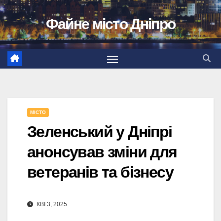
Перейти
Файне місто Дніпро
до
вмісту
МІСТО
Зеленський у Дніпрі
анонсував зміни для
ветеранів та бізнесу
КВІ 3, 2025