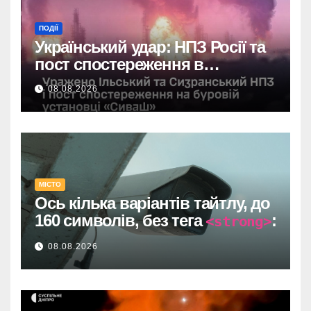
ПОДІЇ
Український удар: НПЗ Росії та
пост спостереження в
Чорному морі вражені.
08.08.2026
МІСТО
Ось кілька варіантів тайтлу, до
160 символів, без тега
:
<strong>
Один прямий договір на 735
08.08.2026
тисяч у Дніпрі: супровід
відеоспостереження після
провалу торгів.