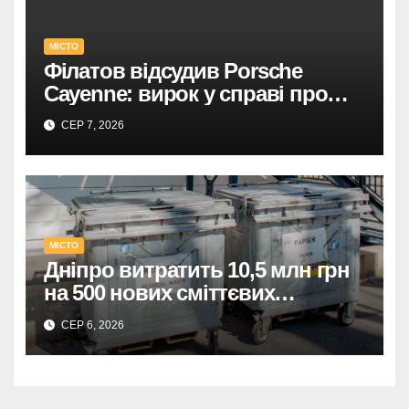
У Дніпрі: 735 тисяч за прямим
МІСТО
договором на
Філатов відсудив Porsche
відеоспостереження після
Cayenne: вирок у справі про
зірваних торгів.
фейк.
СЕР 7, 2026
Дніпро: 735 тис. на
відеоспостереження за прямим
договором після невдалих
торгів.
МІСТО
Дніпро витратить 10,5 млн грн
на 500 нових сміттєвих
контейнерів.
СЕР 6, 2026