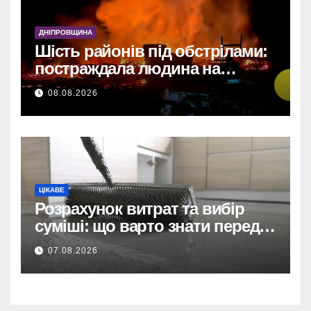
У Дніпрі: 735 тисяч за прямим
договором на
ДНІПРОВЩИНА
відеоспостереження після
Шість районів під обстрілами:
зірваних торгів.
постраждала людина на
Дніпропетровщині
Дніпро: 735 тис. на
08.08.2026
відеоспостереження за
прямим договором після
невдалих торгів.
ЦІКАВЕ
Розрахунок витрат та вибір
суміші: що варто знати перед
тим, як купити наливну підлогу
07.08.2026