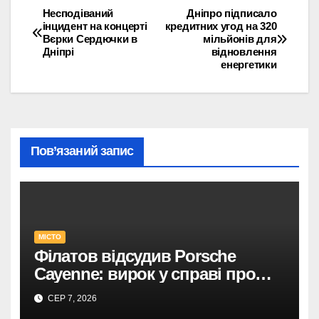
Несподіваний
Дніпро підписало
Навігація
інцидент на концерті
кредитних угод на 320
Вєрки Сердючки в
мільйонів для
записів
Дніпрі
відновлення
енергетики
Пов’язаний запис
МІСТО
Філатов відсудив Porsche
Cayenne: вирок у справі про
фейк.
СЕР 7, 2026