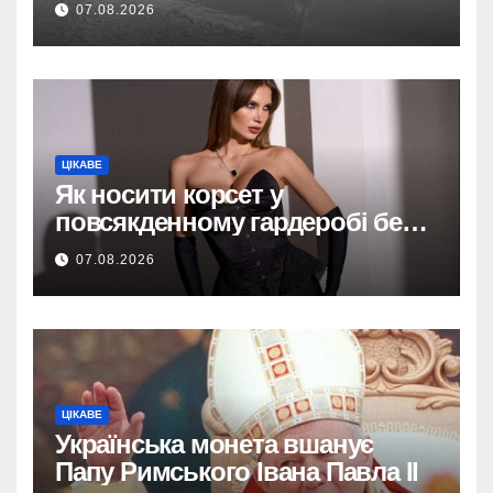
07.08.2026
ЦІКАВЕ
Як носити корсет у
повсякденному гардеробі без
надмірної театральності
07.08.2026
ЦІКАВЕ
Українська монета вшанує
Папу Римського Івана Павла II