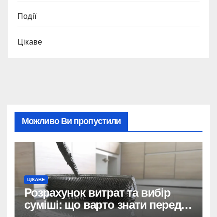
Події
Цікаве
Можливо Ви пропустили
ЦІКАВЕ
Розрахунок витрат та вибір
суміші: що варто знати перед
тим, як купити наливну підлогу