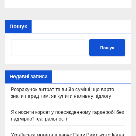
Пошук
Пошук
Недавні записи
Розрахунок витрат та вибір суміші: що варто
знати перед тим, як купити наливну підлогу
Як носити корсет у повсякденному гардеробі без
надмірної театральності
Українська монета вшанує Папу Римського Івана