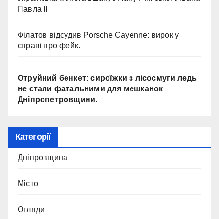
Павла II
Філатов відсудив Porsche Cayenne: вирок у
справі про фейк.
Отруйний бенкет: сироїжки з лісосмуги ледь
не стали фатальними для мешканок
Дніпропетровщини.
Категорії
Дніпровщина
Місто
Огляди