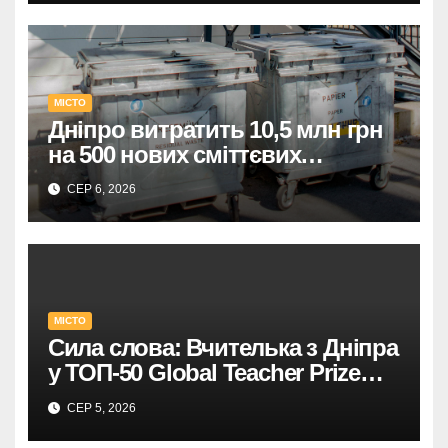
МІСТО
Дніпро витратить 10,5 млн грн
на 500 нових сміттєвих
контейнерів.
СЕР 6, 2026
МІСТО
Сила слова: Вчителька з Дніпра
у ТОП-50 Global Teacher Prize
Ukraine
СЕР 5, 2026