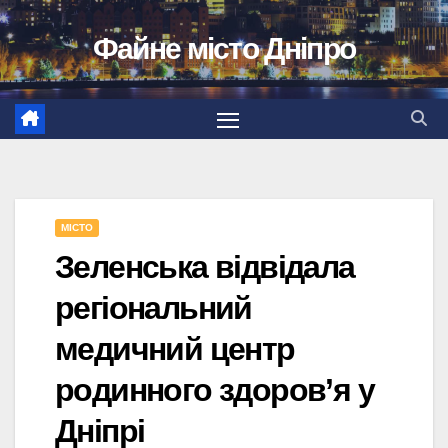
Перейти
Файне місто Дніпро
до
вмісту
МІСТО
Зеленська відвідала
регіональний
медичний центр
родинного здоров’я у
Дніпрі