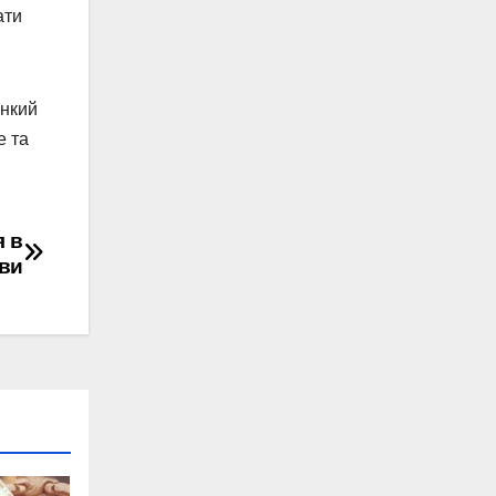
ати
онкий
е та
я в
иви