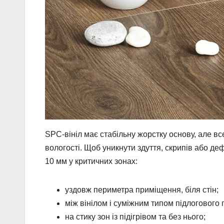
SPC-вініл має стабільну жорстку основу, але в
вологості. Щоб уникнути здуття, скрипів або д
10 мм у критичних зонах:
уздовж периметра приміщення, біля стін;
між вінілом і суміжним типом підлогового 
на стику зон із підігрівом та без нього;