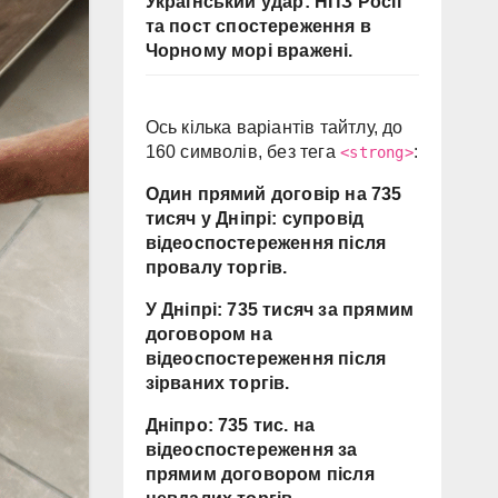
Український удар: НПЗ Росії
та пост спостереження в
Чорному морі вражені.
Ось кілька варіантів тайтлу, до
160 символів, без тега
:
<strong>
Один прямий договір на 735
тисяч у Дніпрі: супровід
відеоспостереження після
провалу торгів.
У Дніпрі: 735 тисяч за прямим
договором на
відеоспостереження після
зірваних торгів.
Дніпро: 735 тис. на
відеоспостереження за
прямим договором після