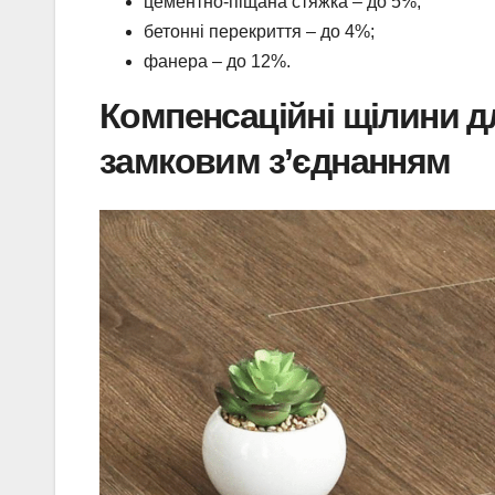
цементно-піщана стяжка – до 5%;
бетонні перекриття – до 4%;
фанера – до 12%.
Компенсаційні щілини д
замковим з’єднанням