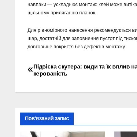
навпаки — ускладнює монтаж: клей може витіка
щільному приляганню планок.
Для рівномірного нанесення рекомендується ви
шар, достатній для заповнення пустот під тиско
довговічне покриття без дефектів монтажу.
Навігація
Підвіска скутера: види та їх вплив н
керованість
записів
Пов’язаний запис