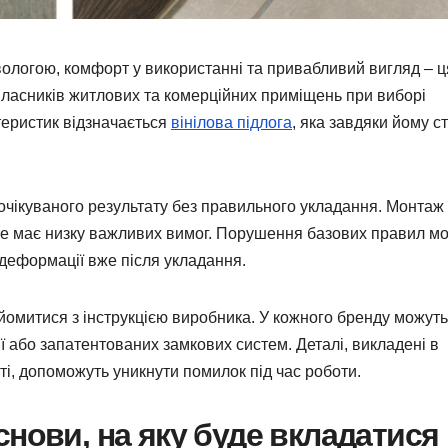
з вологою, комфорт у використанні та привабливий вигляд – ц
власників житлових та комерційних приміщень при виборі
теристик відзначається
вінілова підлога
, яка завдяки йому с
 очікуваного результату без правильного укладання. Монтаж
оте має низку важливих вимог. Порушення базових правил м
деформації вже після укладання.
омитися з інструкцією виробника. У кожного бренду можуть
ії або запатентованих замкових систем. Деталі, викладені в
ті, допоможуть уникнути помилок під час роботи.
снови, на яку буде вкладатися