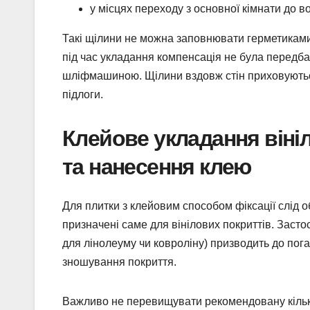
у місцях переходу з основної кімнати до 
Такі щілини не можна заповнювати герметиками
під час укладання компенсація не була передба
шліфмашиною. Щілини вздовж стін приховуються
підлоги.
Клейове укладання віні
та нанесення клею
Для плитки з клейовим способом фіксації слід о
призначені саме для вінілових покриттів. Заст
для лінолеуму чи ковроліну) призводить до пог
зношування покриття.
Важливо не перевищувати рекомендовану кількі