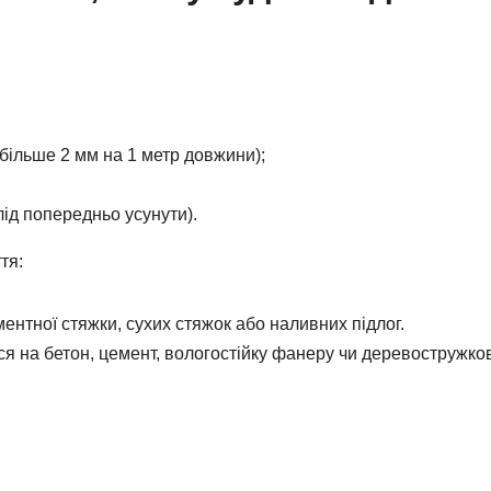
більше 2 мм на 1 метр довжини);
лід попередньо усунути).
тя:
ентної стяжки, сухих стяжок або наливних підлог.
я на бетон, цемент, вологостійку фанеру чи деревостружко