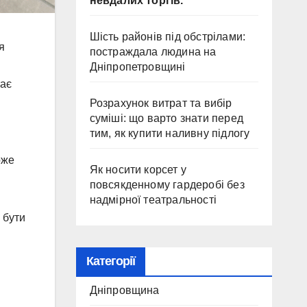
невдалих торгів.
Шість районів під обстрілами:
я
постраждала людина на
Дніпропетровщині
тає
Розрахунок витрат та вибір
суміші: що варто знати перед
тим, як купити наливну підлогу
оже
Як носити корсет у
повсякденному гардеробі без
надмірної театральності
 бути
Категорії
Дніпровщина