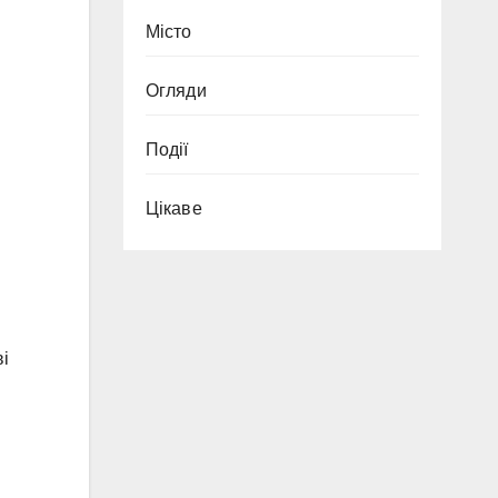
Місто
Огляди
Події
Цікаве
ві