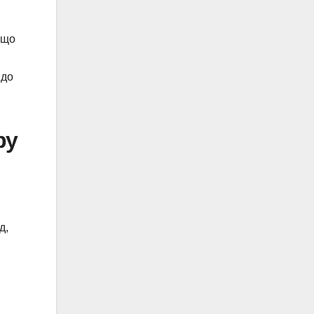
кщо
 до
ру
д,