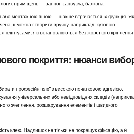
вологих приміщень — ванної, санвузла, балкона.
 або монтажною піною — інакше втрачається їх функція. Я
чена, її можна створити вручну, наприклад, кутовою
 плінтусами, які встановлюються без жорсткого кріплення
лового покриття: нюанси вибо
бирати професійні клеї з високою початковою адгезією,
осування універсальних або невідповідних складів (наприкла
аного зчеплення, розшарування елементів і швидкого
сть клею. Надлишок не тільки не покращує фіксацію, а й