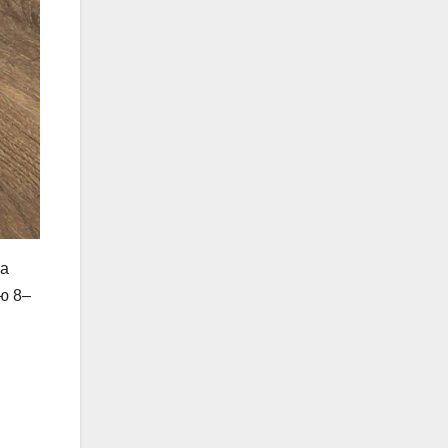
та
ю 8–