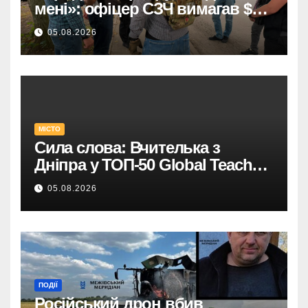
мені»: офіцер СЗЧ вимагав $10
тисяч у військового.
05.08.2026
МІСТО
Сила слова: Вчителька з
Дніпра у ТОП-50 Global Teacher
Prize Ukraine
05.08.2026
ПОДІЇ
Російський дрон вбив