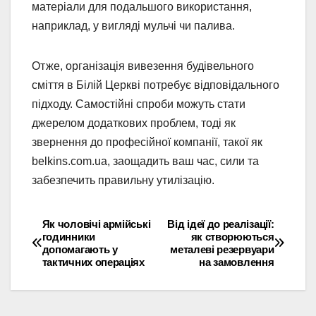
матеріали для подальшого використання,
наприклад, у вигляді мульчі чи палива.
Отже, організація вивезення будівельного
сміття в Білій Церкві потребує відповідального
підходу. Самостійні спроби можуть стати
джерелом додаткових проблем, тоді як
звернення до професійної компанії, такої як
belkins.com.ua, заощадить ваш час, сили та
забезпечить правильну утилізацію.
Як чоловічі армійські
Від ідеї до реалізації:
Навігація
годинники
як створюються
допомагають у
металеві резервуари
записів
тактичних операціях
на замовлення