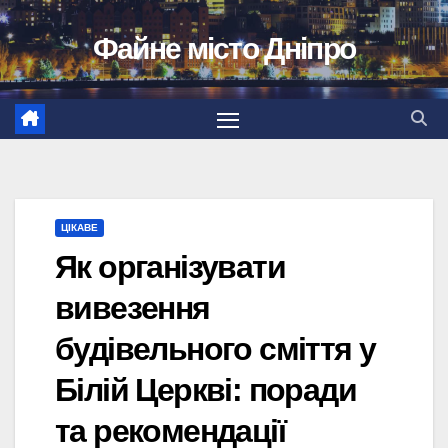
Перейти
Файне місто Дніпро
до
вмісту
ЦІКАВЕ
Як організувати
вивезення
будівельного сміття у
Білій Церкві: поради
та рекомендації