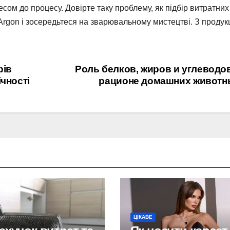
есом до процесу. Довірте таку проблему, як підбір витратних
Аrgon і зосередьтеся на зварювальному мистецтві. З продук
рів
Роль белков, жиров и углеводо
чності
рационе домашних животн
ЦІКАВЕ