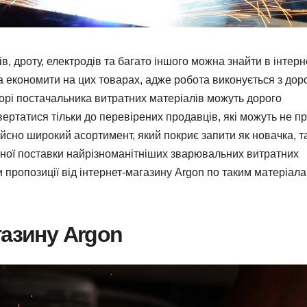
в, дроту, електродів та багато іншого можна знайти в інтерн
а економити на цих товарах, адже робота виконується з дор
иборі постачальника витратних матеріалів можуть дорого
вертатися тільки до перевірених продавців, які можуть не п
дійсно широкий асортимент, який покриє запити як новачка, та
йної поставки найрізноманітніших зварювальних витратних
и пропозиції від інтернет-магазину Аrgon по таким матеріала
газину Аrgon