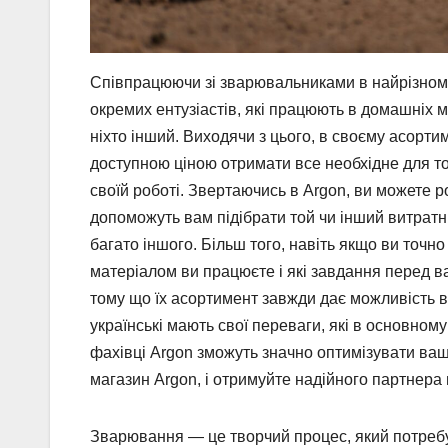
Співпрацюючи зі зварювальниками в найрізнома
окремих ентузіастів, які працюють в домашніх м
ніхто інший. Виходячи з цього, в своєму асортим
доступною ціною отримати все необхідне для то
своїй роботі. Звертаючись в Аrgon, ви можете р
допоможуть вам підібрати той чи інший витратн
багато іншого. Більш того, навіть якщо ви точно
матеріалом ви працюєте і які завдання перед 
тому що їх асортимент завжди дає можливість ви
українські мають свої переваги, які в основном
фахівці Аrgon зможуть значно оптимізувати ваш
магазин Аrgon, і отримуйте надійного партнера 
Зварювання — це творчий процес, який потребу