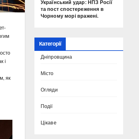
Український удар: НПЗ Росії
та пост спостереження в
Чорному морі вражені.
ет-
огим
Категорії
росто
Дніпровщина
к і
Місто
м, як
Огляди
Події
Цікаве