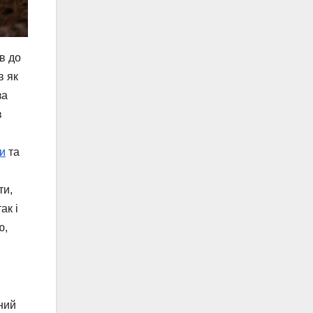
в до
в як
за
в
и
та
ти,
ак і
ю,
ний