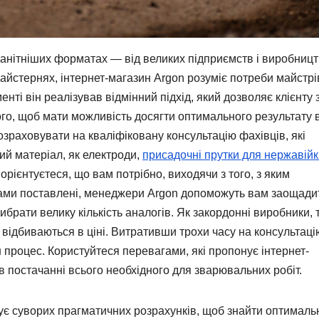
нітніших форматах — від великих підприємств і виробницт
айстернях, інтернет-магазин Аrgon розуміє потреби майстрі
енті він реалізував відмінний підхід, який дозволяє клієнту 
го, щоб мати можливість досягти оптимального результату 
озраховувати на кваліфіковану консультацію фахівців, які
ий матеріал, як електроди,
присадочні прутки для нержавійк
 орієнтуєтеся, що вам потрібно, виходячи з того, з яким
вами поставлені, менеджери Аrgon допоможуть вам заощади
брати велику кількість аналогів. Як закордонні виробники, т
у відбиваються в ціні. Витративши трохи часу на консультаці
 процес. Користуйтеся перевагами, які пропонує інтернет-
в постачанні всього необхідного для зварювальних робіт.
є суворих прагматичних розрахунків, щоб знайти оптималь