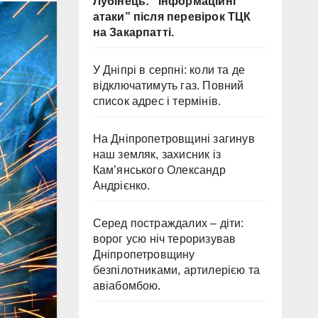
Лубінець: “Інформаційні
атаки” після перевірок ТЦК
на Закарпатті.
У Дніпрі в серпні: коли та де
відключатимуть газ. Повний
список адрес і термінів.
На Дніпропетровщині загинув
наш земляк, захисник із
Кам’янського Олександр
Андрієнко.
Серед постраждалих – діти:
ворог усю ніч тероризував
Дніпропетровщину
безпілотниками, артилерією та
авіабомбою.