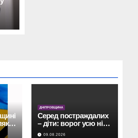
 у
ДНІПРОВЩИНА
вщині
Серед постраждалих
як,
– діти: ворог усю ніч
тероризував
09.08.2026