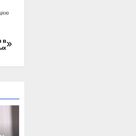
цією
в в
ых