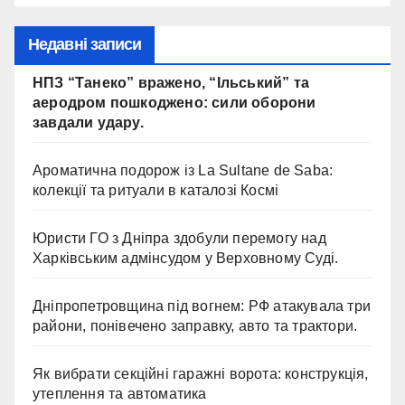
відеоспостереження за прямим
договором після невдалих
Недавні записи
торгів.
НПЗ “Танеко” вражено, “Ільський” та
аеродром пошкоджено: сили оборони
завдали удару.
Ароматична подорож із La Sultane de Saba:
колекції та ритуали в каталозі Космі
Юристи ГО з Дніпра здобули перемогу над
Харківським адмінсудом у Верховному Суді.
Дніпропетровщина під вогнем: РФ атакувала три
райони, понівечено заправку, авто та трактори.
Як вибрати секційні гаражні ворота: конструкція,
утеплення та автоматика