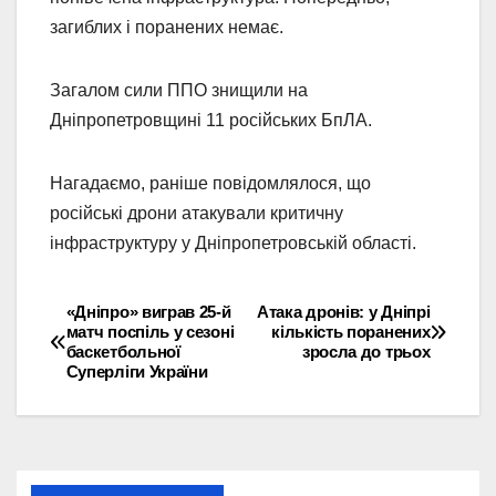
загиблих і поранених немає.
Загалом сили ППО знищили на
Дніпропетровщині 11 російських БпЛА.
Нагадаємо, раніше повідомлялося, що
російські дрони атакували критичну
інфраструктуру у Дніпропетровській області.
«Дніпро» виграв 25-й
Атака дронів: у Дніпрі
Навігація
матч поспіль у сезоні
кількість поранених
баскетбольної
зросла до трьох
записів
Суперліги України