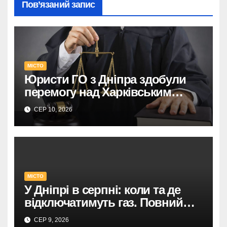
Пов’язаний запис
МІСТО
Юристи ГО з Дніпра здобули
перемогу над Харківським
адмінсудом у Верховному Суді.
СЕР 10, 2026
МІСТО
У Дніпрі в серпні: коли та де
відключатимуть газ. Повний
список адрес і термінів.
СЕР 9, 2026