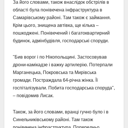
За його словами, також внаслідок обстрілів в
області була понівечена інфраструктура в
Самарівському районі. Там також є займання.
Крім цього, знищена автівка, ще кілька –
пошкоджені. Понівечений і багатоквартирний
будинок, адмінбудівля, господарські споруди.
"Бив ворог і по Нікопольщині. Застосовував
дрони-камікадзе і важку артилерію. Потерпали
Марганецька, Покровська та Мирівська
громади. Постраждала 64-річна жінка. Її
госпіталізували. Побита господарська споруда",
– повідомив Лисак.
Також, за його словами, вранці гучно було і в
Синельниківському районі. Там також
понівечена інфраструктура. Попередньо,