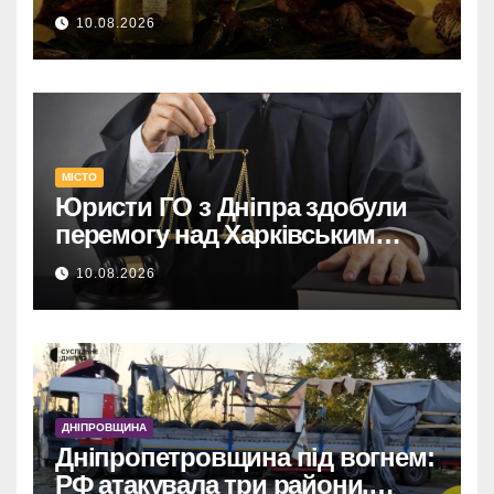
ритуали в каталозі Космі
10.08.2026
МІСТО
Юристи ГО з Дніпра здобули
перемогу над Харківським
адмінсудом у Верховному Суді.
10.08.2026
ДНІПРОВЩИНА
Дніпропетровщина під вогнем:
РФ атакувала три райони,