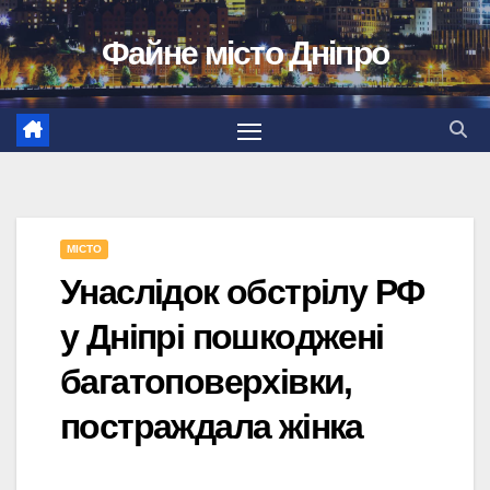
Перейти
Файне місто Дніпро
до
вмісту
МІСТО
Унаслідок обстрілу РФ
у Дніпрі пошкоджені
багатоповерхівки,
постраждала жінка