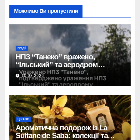
Можливо Ви пропустили
ПОДІЇ
НПЗ “Танеко” вражено,
“Ільський” та аеродром
пошкоджено: сили оборони
10.08.2026
завдали удару.
ЦІКАВЕ
Ароматична подорож із La
Sultane de Saba: колекції та