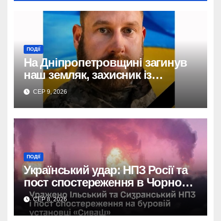
ПОДІЇ
На Дніпропетровщині загинув
наш земляк, захисник із
Кам’янського Олександр
СЕР 9, 2026
Андрієнко.
ПОДІЇ
Український удар: НПЗ Росії та
пост спостереження в Чорному
морі вражені.
СЕР 8, 2026