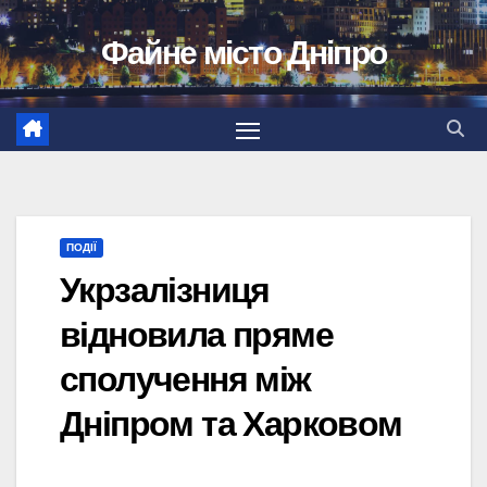
Перейти
Файне місто Дніпро
до
вмісту
ПОДІЇ
Укрзалізниця
відновила пряме
сполучення між
Дніпром та Харковом