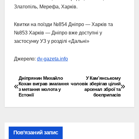
Златопіль, Мерефа, Харків.
Квитки на поїзди №854 Дніпро — Харків та
№853 Харків — Дніпро вже доступні у
застосунку УЗ у розділі «Дальні»
Джерело:
dv-gazeta.info
Дніпрянин Михайло
У Кам’янському
Навігація
Кохан виграв змагання
чоловік зберігав цілий
з метання молота у
арсенал зброї та
записів
Естонії
боєприпасів
Пов’язаний запис