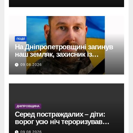
ПОДІЇ
На Дніпропетровщині загинув
наш земляк, захисник із
Кам’янського Олександр
09.08.2026
Андрієнко.
ДНІПРОВЩИНА
Серед постраждалих – діти:
ворог усю ніч тероризував
Дніпропетровщину
09.08.2026