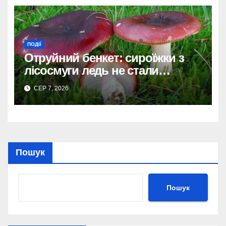
ПОДІЇ
Отруйний бенкет: сироїжки з
лісосмуги ледь не стали
фатальними для мешканок
СЕР 7, 2026
Дніпропетровщини.
Пошук
Пошук