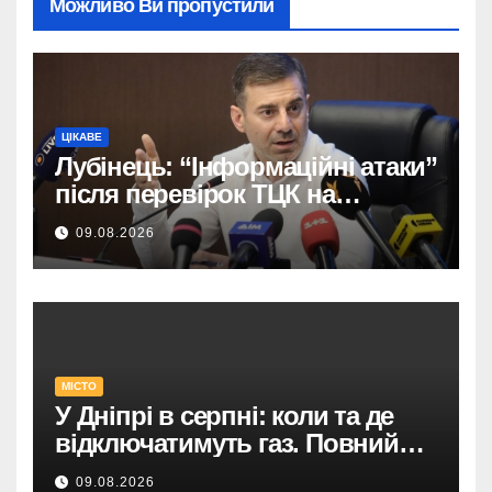
Можливо Ви пропустили
ЦІКАВЕ
Лубінець: “Інформаційні атаки”
після перевірок ТЦК на
Закарпатті.
09.08.2026
МІСТО
У Дніпрі в серпні: коли та де
відключатимуть газ. Повний
список адрес і термінів.
09.08.2026