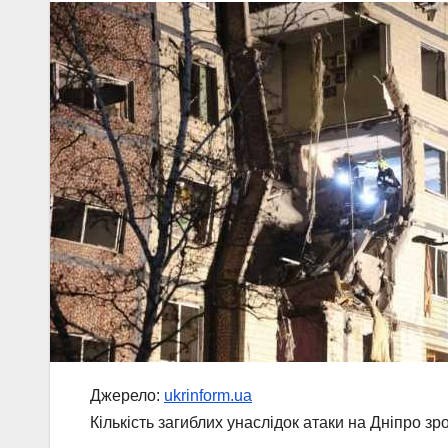
Джерело:
ukrinform.ua
Кількість загиблих унаслідок атаки на Дніпро зр