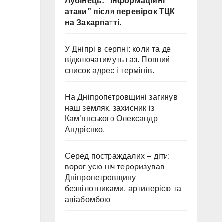
Лубінець: “Інформаційні
атаки” після перевірок ТЦК
на Закарпатті.
У Дніпрі в серпні: коли та де
відключатимуть газ. Повний
список адрес і термінів.
На Дніпропетровщині загинув
наш земляк, захисник із
Кам’янського Олександр
Андрієнко.
Серед постраждалих – діти:
ворог усю ніч тероризував
Дніпропетровщину
безпілотниками, артилерією та
авіабомбою.