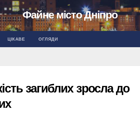
Файне місто Дніпро
ЦІКАВЕ
ОГЛЯДИ
кість загиблих зросла до
их