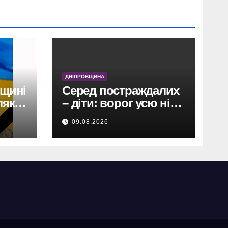
ДНІПРОВЩИНА
вщині
Серед постраждалих
як,
– діти: ворог усю ніч
тероризував
09.08.2026
Дніпропетровщину
безпілотниками,
артилерією та
авіабомбою.