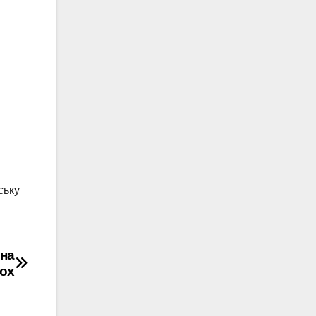
ську
 на
ьох