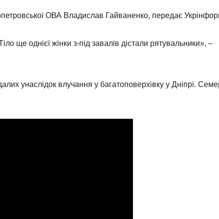
опетровської ОВА Владислав Гайваненко, передає Укрінфор
іло ще однієї жінки з-під завалів дістали рятувальники», –
далих унаслідок влучання у багатоповерхівку у Дніпрі. Сем