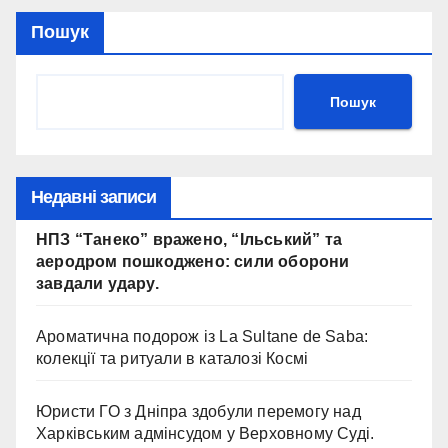
У Дніпрі: 735 тисяч за прямим
Пошук
договором на
відеоспостереження після
зірваних торгів.
Пошук
Дніпро: 735 тис. на
відеоспостереження за прямим
договором після невдалих
Недавні записи
торгів.
НПЗ “Танеко” вражено, “Ільський” та
аеродром пошкоджено: сили оборони
завдали удару.
Ароматична подорож із La Sultane de Saba:
колекції та ритуали в каталозі Космі
Юристи ГО з Дніпра здобули перемогу над
Харківським адмінсудом у Верховному Суді.