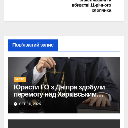
вбивстві 11-річного
хлопчика
Пов’язаний запис
МІСТО
Юристи ГО з Дніпра здобули
перемогу над Харківським
адмінсудом у Верховному Суді.
СЕР 10, 2026