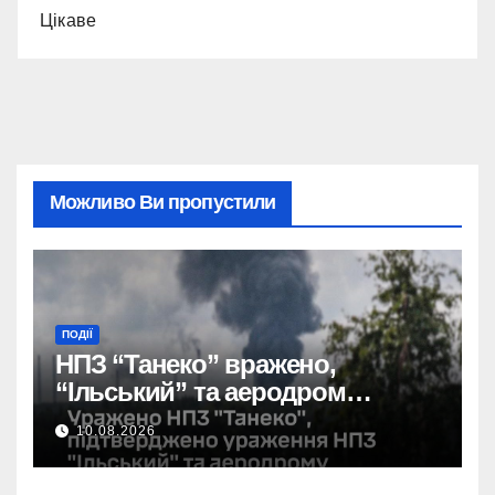
Цікаве
Можливо Ви пропустили
ПОДІЇ
НПЗ “Танеко” вражено,
“Ільський” та аеродром
пошкоджено: сили оборони
10.08.2026
завдали удару.