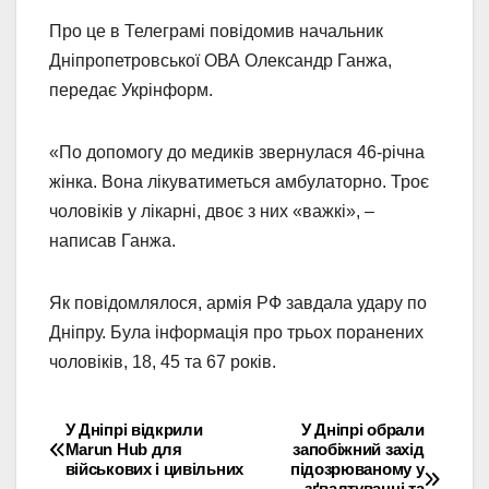
Про це в Телеграмі повідомив начальник
Дніпропетровської ОВА Олександр Ганжа,
передає Укрінформ.
«По допомогу до медиків звернулася 46-річна
жінка. Вона лікуватиметься амбулаторно. Троє
чоловіків у лікарні, двоє з них «важкі», –
написав Ганжа.
Як повідомлялося, армія РФ завдала удару по
Дніпру. Була інформація про трьох поранених
чоловіків, 18, 45 та 67 років.
У Дніпрі відкрили
У Дніпрі обрали
Навігація
Marun Hub для
запобіжний захід
військових і цивільних
підозрюваному у
записів
зґвалтуванні та