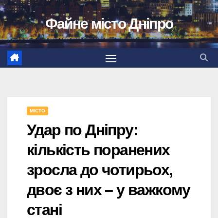
Перейти
Файне місто Дніпро
до
вмісту
МІСТО
Удар по Дніпру:
кількість поранених
зросла до чотирьох,
двоє з них – у важкому
стані