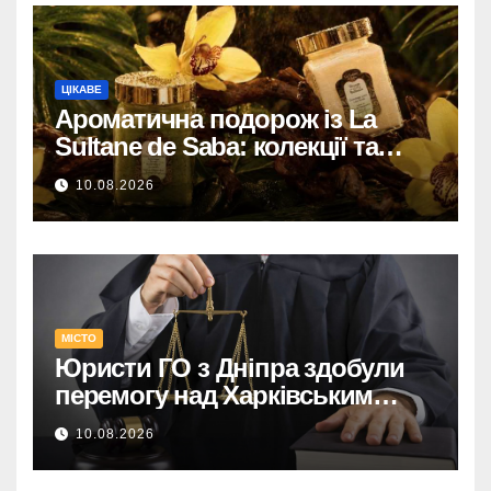
ЦІКАВЕ
Ароматична подорож із La
Sultane de Saba: колекції та
ритуали в каталозі Космі
10.08.2026
МІСТО
Юристи ГО з Дніпра здобули
перемогу над Харківським
адмінсудом у Верховному Суді.
10.08.2026