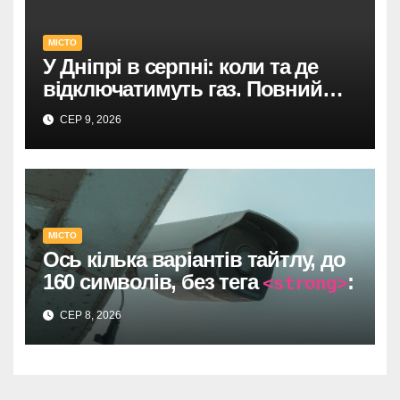
МІСТО
У Дніпрі в серпні: коли та де
відключатимуть газ. Повний
список адрес і термінів.
СЕР 9, 2026
МІСТО
Ось кілька варіантів тайтлу, до
160 символів, без тега
:
<strong>
Один прямий договір на 735
СЕР 8, 2026
тисяч у Дніпрі: супровід
відеоспостереження після
провалу торгів.