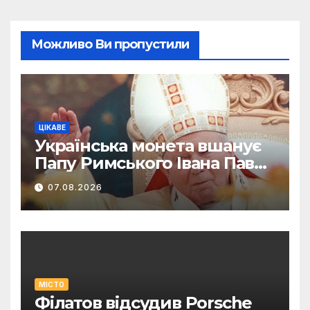
Можливо Ви пропустили
ЦІКАВЕ
Українська монета вшанує
Папу Римського Івана Павла
II
07.08.2026
МІСТО
Філатов відсудив Porsche