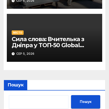
СЕР 6, 2026
МІСТО
Сила слова: Вчителька з
Дніпра у ТОП-50 Global
Teacher Prize Ukraine
СЕР 5, 2026
Пошук
Пошук