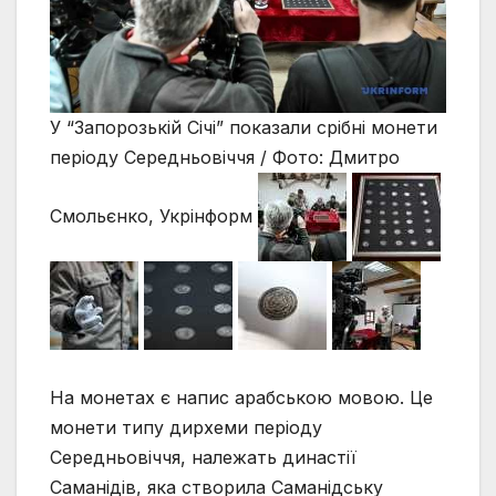
У “Запорозькій Січі” показали срібні монети
періоду Середньовіччя / Фото: Дмитро
Смольєнко, Укрінформ
На монетах є напис арабською мовою. Це
монети типу дирхеми періоду
Середньовіччя, належать династії
Саманідів, яка створила Саманідську