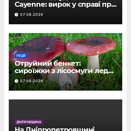
Cayenne: вирок у справі про
фейк.
07.08.2026
ПОДІЇ
Отруйний бенкет:
сироїжки з лісосмуги ледь
не стали фатальними для
07.08.2026
мешканок
Дніпропетровщини.
ДНІПРОВЩИНА
На Дніпропетровщині