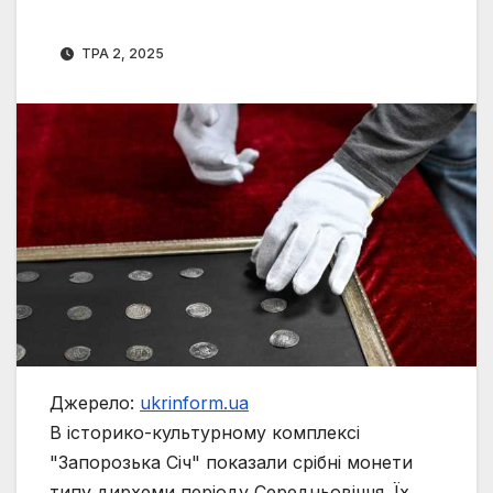
ТРА 2, 2025
Джерело:
ukrinform.ua
В історико-культурному комплексі
"Запорозька Січ" показали срібні монети
типу дирхеми періоду Середньовіччя. Їх