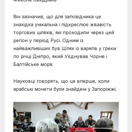
Він зазначив, що для заповідника це
знахідка унікальна і підкреслює жвавість
торгових шляхів, які проходили через цей
регіон у період Русі. Одним із
найважливіших був Шлях із варягів у греки
по річці Дніпро, який з’єднував Чорне і
Балтійське моря.
Науковці говорять, що це вперше, коли
арабські монети були знайдені у Запоріжжі.