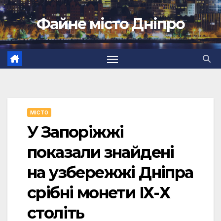
Перейти
Файне місто Дніпро
до
вмісту
МІСТО
У Запоріжжі
показали знайдені
на узбережжі Дніпра
срібні монети ІХ-Х
століть