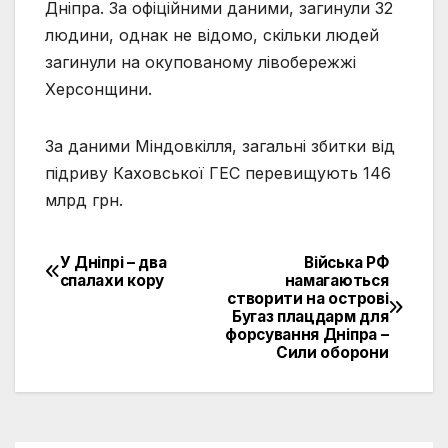
Дніпра. За офіційними даними, загинули 32
людини, однак не відомо, скільки людей
загинули на окупованому лівобережжі
Херсонщини.
За даними Міндовкілля, загальні
збитки від
підриву Каховської ГЕС перевищують 146
млрд грн.
У Дніпрі – два
Війська РФ
Навігація
спалахи кору
намагаються
створити на острові
записів
Бугаз плацдарм для
форсування Дніпра –
Сили оборони