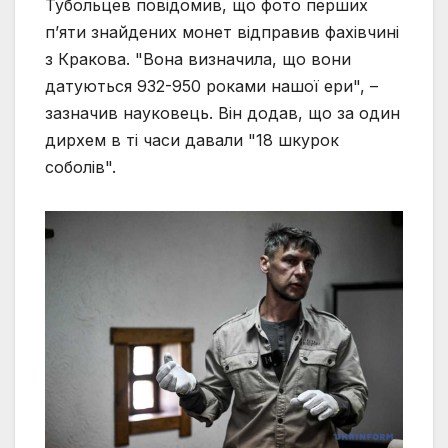
Тубольцев повідомив, що фото перших
пʼяти знайдених монет відправив фахівчині
з Кракова. "Вона визначила, що вони
датуються 932-950 роками нашої ери", –
зазначив науковець. Він додав, що за один
дирхем в ті часи давали "18 шкурок
соболів".