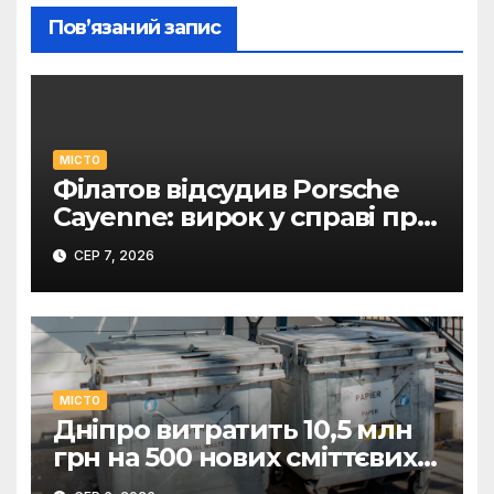
Пов’язаний запис
МІСТО
Філатов відсудив Porsche
Cayenne: вирок у справі про
фейк.
СЕР 7, 2026
МІСТО
Дніпро витратить 10,5 млн
грн на 500 нових сміттєвих
контейнерів.