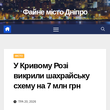
Перейти
Файне місто Дніпро
до
вмісту
МІСТО
У Кривому Розі
викрили шахрайську
схему на 7 млн грн
ТРА 20, 2026