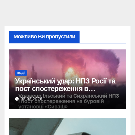
Можливо Ви пропустили
ПОДІЇ
Український удар: НПЗ Росії та
пост спостереження в
Чорному морі вражені.
08.08.2026