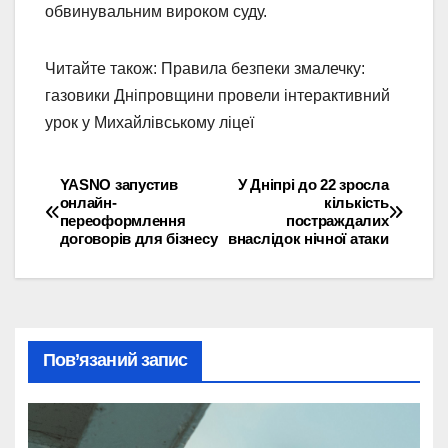
обвинувальним вироком суду.
Читайте також: Правила безпеки змалечку:
газовики Дніпровщини провели інтерактивний
урок у Михайлівському ліцеї
YASNO запустив
У Дніпрі до 22 зросла
Навігація
онлайн-
кількість
переоформлення
постраждалих
записів
договорів для бізнесу
внаслідок нічної атаки
Пов’язаний запис