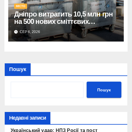
МІСТО
Дніпро витратить 10,5 млн грн
на 500 нових сміттєвих
контейнерів.
СЕР 6, 2026
Пошук
Пошук
Недавні записи
Український удар: НПЗ Росії та пост