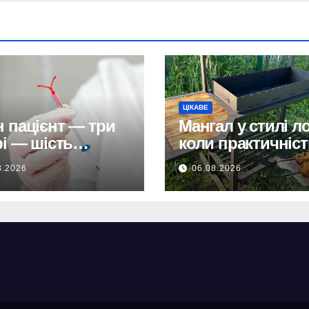
ЦІКАВЕ
 пацієнт — три
Мангал у стилі л
рі — шість
коли практичніст
ців без діагнозу:
стає частиною
8.2026
06.08.2026
овається
дизайну
емна помилка