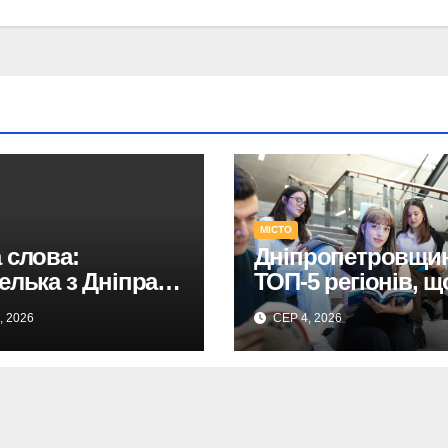
МІСТО
 слова:
Дніпропетровщин
елька з Дніпра у
ТОП-5 регіонів, щ
50 Global Teacher
привабили
, 2026
СЕР 4, 2026
 Ukraine
абітурієнтів