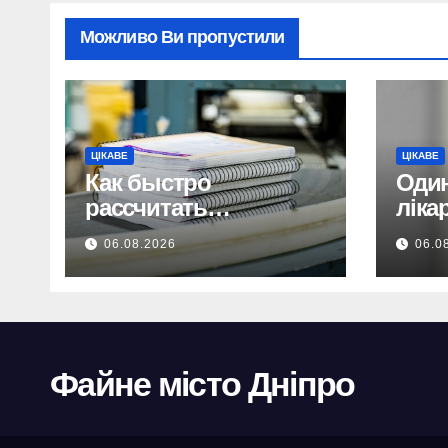
Можливо Ви пропустили
ЦІКАВЕ
ЦІКАВЕ
Как быстро
Один
рассчитать
ліка
стоимость
міся
06.08.2026
06.0
изготовления книги
де х
сист
Файне місто Дніпро