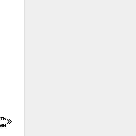
сть
ми