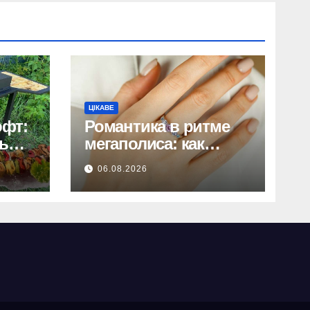
ЦІКАВЕ
офт:
Романтика в ритме
ь
мегаполиса: как
сделать идеальный
06.08.2026
ювелирный сюрприз
любимой девушке