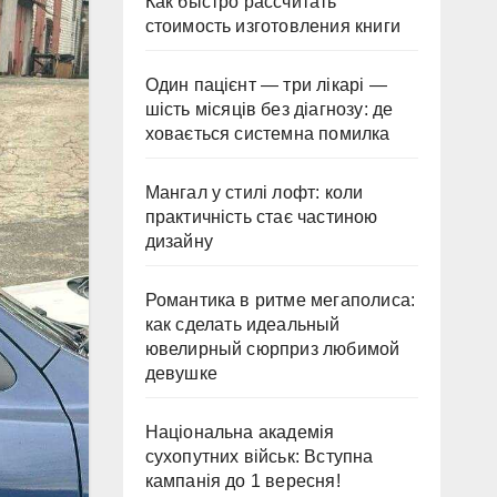
Как быстро рассчитать
стоимость изготовления книги
Один пацієнт — три лікарі —
шість місяців без діагнозу: де
ховається системна помилка
Мангал у стилі лофт: коли
практичність стає частиною
дизайну
Романтика в ритме мегаполиса:
как сделать идеальный
ювелирный сюрприз любимой
девушке
Національна академія
сухопутних військ: Вступна
кампанія до 1 вересня!