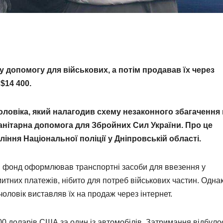
у допомогу для військових, а потім продавав їх через
$14 400.
оловіка, який налагодив схему незаконного збагачення 
манітарна допомога для Збройних Сил України. Про це
іння Національної поліції у Дніпровській області.
ий фонд оформлював транспортні засоби для ввезення у
итних платежів, нібито для потреб військових частин. Одна
чоловік виставляв їх на продаж через інтернет.
400 доларів США за один із автомобілів. Затримання відбуло