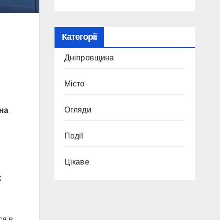
Категорії
Дніпровщина
Місто
Огляди
на
Події
Цікаве
к
ся в