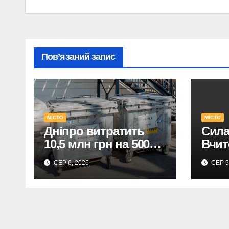
Пов’язаний запис
МІСТО
МІСТО
Дніпро витратить
Сила
10,5 млн грн на 500
Вчит
нових сміттєвих
ТОП-
СЕР 6, 2026
СЕР 5
контейнерів.
Prize