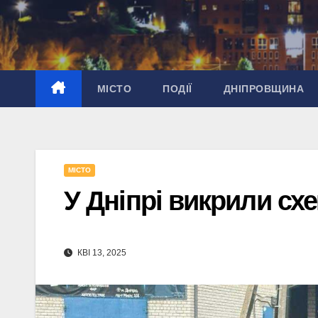
Перейти
до
вмісту
МІСТО
ПОДІЇ
ДНІПРОВЩИНА
МІСТО
У Дніпрі викрили сх
КВІ 13, 2025