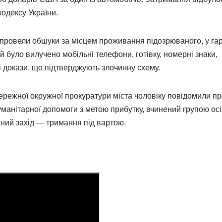
кодексу України.
 провели обшуки за місцем проживання підозрюваного, у га
ій було вилучено мобільні телефони, готівку, номерні знаки,
ші докази, що підтверджують злочинну схему.
ережної окружної прокуратури міста чоловіку повідомили п
гуманітарної допомоги з метою прибутку, вчинений групою осі
жний захід — тримання під вартою.