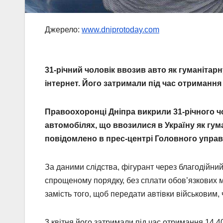
Джерело:
www.dniprotoday.com
31-річний чоловік ввозив авто як гуманітарн
інтернет. Його затримали під час отримання 
Правоохоронці Дніпра викрили 31-річного ч
автомобілях, що ввозилися в Україну як гу
повідомлено в прес-центрі Головного управл
За даними слідства, фігурант через благодійн
спрощеному порядку, без сплати обов’язкових м
замість того, щоб передати автівки військовим, 
3 квітня його затримали під час отримання 14 