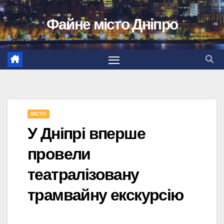
Перейти
Файне місто Дніпро
до
вмісту
МІСТО
У Дніпрі вперше
провели
театралізовану
трамвайну екскурсію