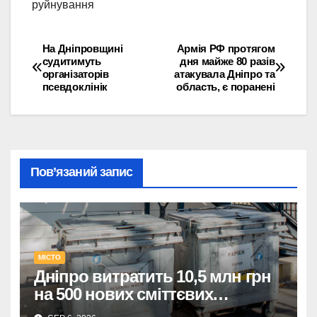
руйнування
На Дніпровщині
Армія РФ протягом
Навігація
судитимуть
дня майже 80 разів
організаторів
атакувала Дніпро та
записів
псевдоклінік
область, є поранені
Пов’язаний запис
МІСТО
Дніпро витратить 10,5 млн грн
на 500 нових сміттєвих
контейнерів.