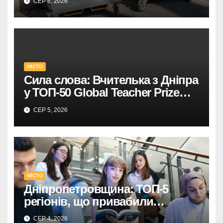
СЕР 6, 2026
МІСТО
Сила слова: Вчителька з Дніпра
у ТОП-50 Global Teacher Prize
Ukraine
СЕР 5, 2026
МІСТО
Дніпропетровщина: ТОП-5
регіонів, що привабили
абітурієнтів
СЕР 4, 2026