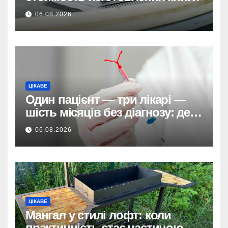
06.08.2026
ЦІКАВЕ
Один пацієнт — три лікарі —
шість місяців без діагнозу: де
ховається системна помилка
06.08.2026
ЦІКАВЕ
Мангал у стилі лофт: коли
практичність стає частиною