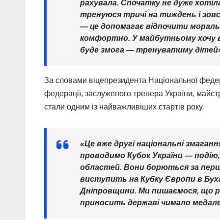
рахувала. Спочатку не дуже хотіл
тренуюся тричі на тиждень і зовс
— це допомагає відпочити морально
комфортно. У майбутньому хочу в
буде змога — тренуватиму дітей»
За словами віцепрезидента Національної федера
федерації, заслуженого тренера України, майс
стали одним із найважливіших стартів року.
«Це вже другі національні змагання
проводимо Кубок України — подію,
областей. Вони борються за перше
виступить на Кубку Європи в Буха
Дніпровщини. Ми пишаємося, що ре
приносить державі чимало медалей