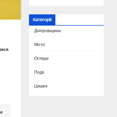
Категорії
Дніпровщина
Місто
лися
Огляди
0
Події
Цікаве
не