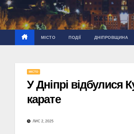
Перейти
до
вмісту
МІСТО
ПОДІЇ
ДНІПРОВЩИНА
МІСТО
У Дніпрі відбулися К
карате
ЛИС 2, 2025