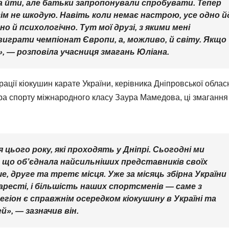
а йти, але батьки запропонували спробувати. Тепер
ім не шкодую. Навіть коли немає настрою, усе одно й
 й психологічно. Тут мої друзі, з якими мені
играти чемпіонат Європи, а, можливо, й світу. Якщо
, — розповіла учасниця змагань Юліана.
ції кіокушин карате України, керівника Дніпровської облас
тра спорту міжнародного класу Заура Мамедова, ці змагання
 цього року, які проходять у Дніпрі. Сьогодні ми
 що об’єднала найсильніших представників своїх
, друге та третє місця. Уже за місяць збірна України
ресті, і більшість наших спортсменів — саме з
гіон є справжнім осередком кіокушину в Україні та
», — зазначив він.