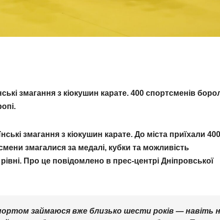
нські змагання з кіокушин карате. 400 спортсменів боро
опі.
їнські змагання з кіокушин карате. До міста приїхали 40
тсмени змагалися за медалі, кубки та можливість
рівні. Про це повідомлено в прес-центрі Дніпровської
спортом займаюся вже близько шести років — навіть 