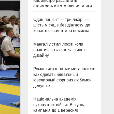
Как быстро рассчитать
стоимость изготовления книги
Один пацієнт — три лікарі —
шість місяців без діагнозу: де
ховається системна помилка
Мангал у стилі лофт: коли
практичність стає частиною
дизайну
Романтика в ритме мегаполиса:
как сделать идеальный
ювелирный сюрприз любимой
девушке
Національна академія
сухопутних військ: Вступна
кампанія до 1 вересня!