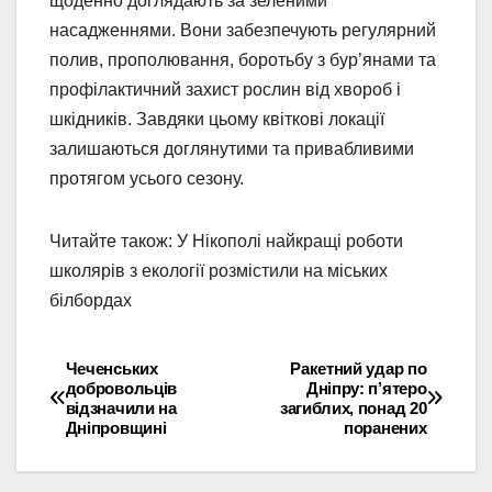
щоденно доглядають за зеленими
насадженнями. Вони забезпечують регулярний
полив, прополювання, боротьбу з бур’янами та
профілактичний захист рослин від хвороб і
шкідників. Завдяки цьому квіткові локації
залишаються доглянутими та привабливими
протягом усього сезону.
Читайте також: У Нікополі найкращі роботи
школярів з екології розмістили на міських
білбордах
Чеченських
Ракетний удар по
Навігація
добровольців
Дніпру: п’ятеро
відзначили на
загиблих, понад 20
записів
Дніпровщині
поранених