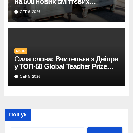
на 500 нових сміттєвих
контейнерів.
СЕР 6, 2026
МІСТО
Сила слова: Вчителька з Дніпра
у ТОП-50 Global Teacher Prize
Ukraine
СЕР 5, 2026
Пошук