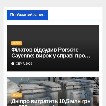
Пов’язаний запис
МІСТО
Філатов відсудив Porsche
Cayenne: вирок у справі про
фейк.
СЕР 7, 2026
МІСТО
Дніпро витратить 10,5 млн грн