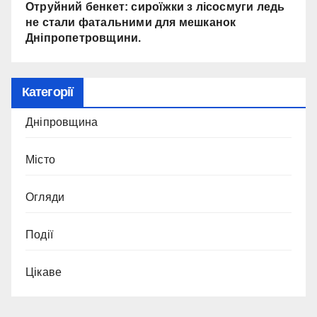
Отруйний бенкет: сироїжки з лісосмуги ледь
не стали фатальними для мешканок
Дніпропетровщини.
Категорії
Дніпровщина
Місто
Огляди
Події
Цікаве