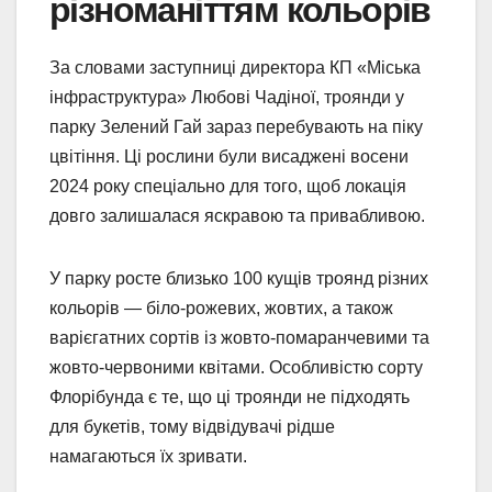
різноманіттям кольорів
За словами заступниці директора КП «Міська
інфраструктура» Любові Чадіної, троянди у
парку Зелений Гай зараз перебувають на піку
цвітіння. Ці рослини були висаджені восени
2024 року спеціально для того, щоб локація
довго залишалася яскравою та привабливою.
У парку росте близько 100 кущів троянд різних
кольорів — біло-рожевих, жовтих, а також
варієгатних сортів із жовто-помаранчевими та
жовто-червоними квітами. Особливістю сорту
Флорібунда є те, що ці троянди не підходять
для букетів, тому відвідувачі рідше
намагаються їх зривати.