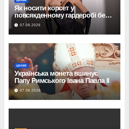
ЦІКАВЕ
Як носити корсет у
повсякденному гардеробі без
надмірної театральності
07.08.2026
ЦІКАВЕ
Українська монета вшанує
Папу Римського Івана Павла II
07.08.2026