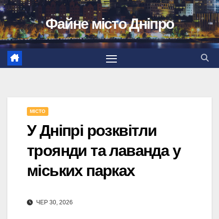
Перейти
Файне місто Дніпро
до
вмісту
МІСТО
У Дніпрі розквітли
троянди та лаванда у
міських парках
ЧЕР 30, 2026