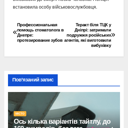
встановила особу військовослужбовця.
Профессиональная
Теракт біля ТЦК у
Навігація
помощь стоматолога в
Дніпрі: затримали
Днепре:
подружжя російських
записів
протезирование зубов
агентів, які виготовили
вибухівку
Пов’язаний запис
МІСТО
Ось кілька варіантів тайтлу, до