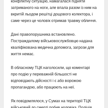
конфліктну ситуацію, намагалася підняти
затриманого на ноги, але впала разом із ним на
вкритій льодом решітці дощового колектора, і
саме через це чоловік отримав травму обличчя.
Дані правопорушника встановлено.
Постраждалому військовослужбовцю надана
кваліфікована медична допомога, загрози для
життя немає.
В обласному ТЦК наголосили, що коментарі
про подію у переважній більшості не
відповідають дійсності і є або ворожою
пропагандою, або працюють на неї.
Як повідомлялося, у Сумах на території ТЦК
військовий до смерті побив чоловіка. Поліція