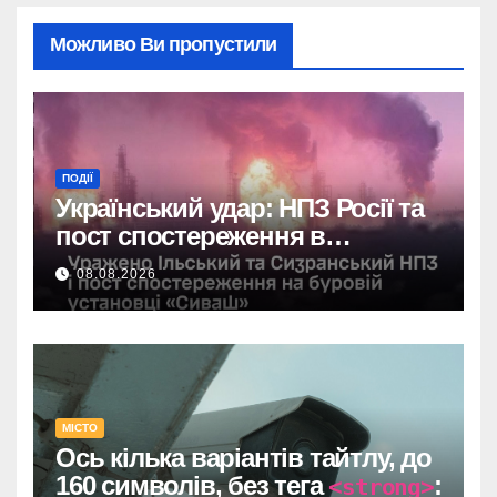
Можливо Ви пропустили
ПОДІЇ
Український удар: НПЗ Росії та
пост спостереження в
Чорному морі вражені.
08.08.2026
МІСТО
Ось кілька варіантів тайтлу, до
160 символів, без тега
:
<strong>