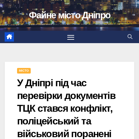
Перейти
Файне місто Дніпро
до
вмісту
МІСТО
У Дніпрі під час
перевірки документів
ТЦК стався конфлікт,
поліцейський та
військовий поранені