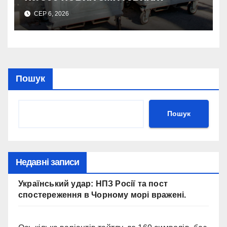
контейнерів.
СЕР 6, 2026
Пошук
Пошук
Недавні записи
Український удар: НПЗ Росії та пост
спостереження в Чорному морі вражені.