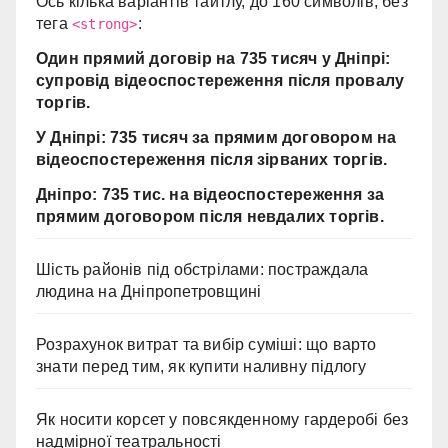
Ось кілька варіантів тайтлу, до 160 символів, без
тега
:
<strong>
Один прямий договір на 735 тисяч у Дніпрі:
супровід відеоспостереження після провалу
торгів.
У Дніпрі: 735 тисяч за прямим договором на
відеоспостереження після зірваних торгів.
Дніпро: 735 тис. на відеоспостереження за
прямим договором після невдалих торгів.
Шість районів під обстрілами: постраждала
людина на Дніпропетровщині
Розрахунок витрат та вибір суміші: що варто
знати перед тим, як купити наливну підлогу
Як носити корсет у повсякденному гардеробі без
надмірної театральності