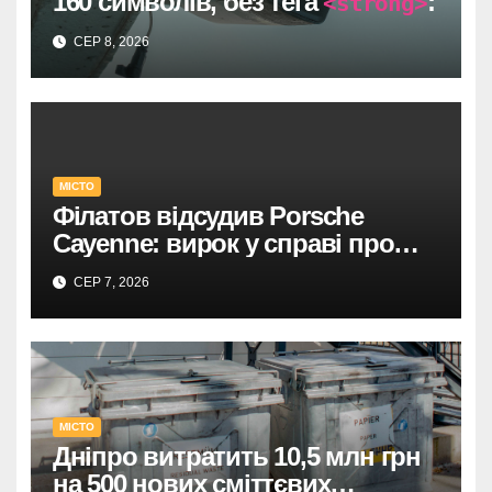
160 символів, без тега
:
<strong>
Один прямий договір на 735
СЕР 8, 2026
тисяч у Дніпрі: супровід
відеоспостереження після
провалу торгів.
У Дніпрі: 735 тисяч за прямим
МІСТО
договором на
Філатов відсудив Porsche
відеоспостереження після
Cayenne: вирок у справі про
зірваних торгів.
фейк.
СЕР 7, 2026
Дніпро: 735 тис. на
відеоспостереження за прямим
договором після невдалих
торгів.
МІСТО
Дніпро витратить 10,5 млн грн
на 500 нових сміттєвих