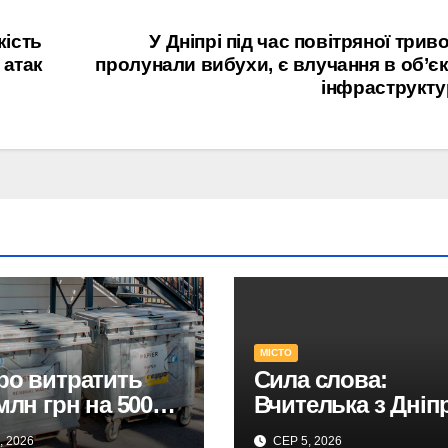
кість
У Дніпрі під час повітряної трив
 атак
пролунали вибухи, є влучання в об’є
інфраструкту
МІСТО
ро витратить
Сила слова:
 млн грн на 500
Вчителька з Дніп
х сміттєвих
ТОП-50 Global Tea
, 2026
СЕР 5, 2026