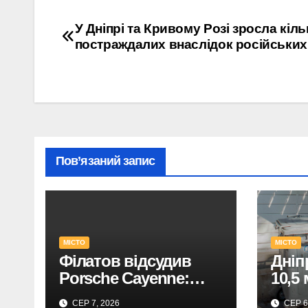
Навігація
У Дніпрі та Кривому Розі зросла кіль
постраждалих внаслідок російських
записів
Пов’язаний запис
МІСТО
МІСТО
Філатов відсудив
Дніп
Porsche Cayenne:
10,5
вирок у справі про
нови
СЕР 7, 2026
СЕР 6