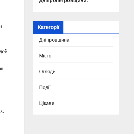
Дніпропетровщини.
н
Категорії
Дніпровщина
дей.
Місто
ії
Огляди
Події
Цікаве
х,