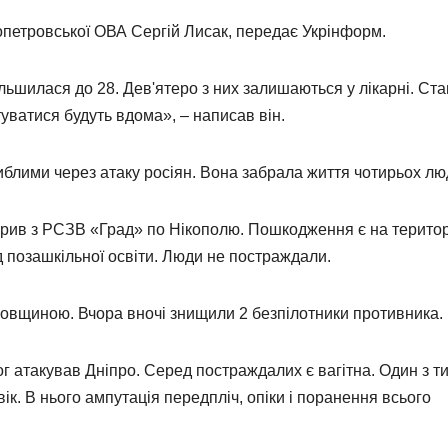
опетровської ОВА Сергій Лисак, передає Укрінформ.
льшилася до 28. Дев'ятеро з них залишаються у лікарні. Ста
уватися будуть вдома», – написав він.
гиблими через атаку росіян. Вона забрала життя чотирьох лю
арив з РСЗВ «Град» по Нікополю. Пошкодження є на територ
д позашкільної освіти. Люди не постраждали.
ровщиною. Вчора вночі знищили 2 безпілотники противника.
г атакував Дніпро. Серед постраждалих є вагітна. Один з ти
ік. В нього ампутація передпліч, опіки і поранення всього