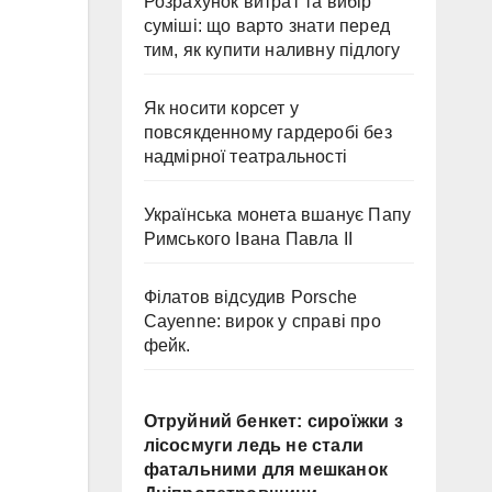
Розрахунок витрат та вибір
суміші: що варто знати перед
тим, як купити наливну підлогу
Як носити корсет у
повсякденному гардеробі без
надмірної театральності
Українська монета вшанує Папу
Римського Івана Павла II
Філатов відсудив Porsche
Cayenne: вирок у справі про
фейк.
Отруйний бенкет: сироїжки з
лісосмуги ледь не стали
фатальними для мешканок