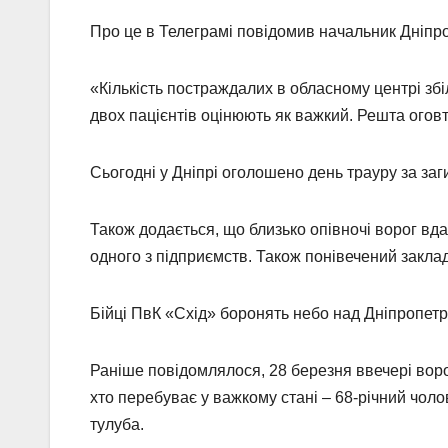
Про це в Телеграмі повідомив начальник Дніпр
«Кількість постраждалих в обласному центрі збі
двох пацієнтів оцінюють як важкий. Решта оговт
Сьогодні у Дніпрі оголошено день трауру за за
Також додається, що близько опівночі ворог вд
одного з підприємств. Також понівечений закла
Бійці ПвК «Схід» боронять небо над Дніпропет
Раніше повідомлялося, 28 березня ввечері воро
хто перебуває у важкому стані – 68-річний чолов
тулуба.