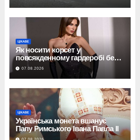
ЦІКАВЕ
Як носити корсет у
повсякденному гардеробі без
надмірної театральності
07.08.2026
ЦІКАВЕ
Українська монета вшанує
Папу Римського Івана Павла II
07.08.2026