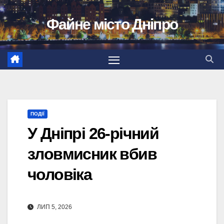
Перейти
Файне місто Дніпро
до
вмісту
ПОДІЇ
У Дніпрі 26-річний
зловмисник вбив
чоловіка
ЛИП 5, 2026