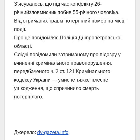
З’ясувалось, що під час конфлікту 26-
річнийзловмисник побив 55-річного чоловіка.
Від отриманих травм потерпілий помер на місці
події.
Про це повідомляє Поліція Дніпропетровської
області.
Слідчі повідомили затриманому про підозру у
вчиненні кримінального правопорушення,
передбаченого ч. 2 ст. 121 Кримінального
кодексу України — умисне тяжке тілесне
ушкодження, що спричинило смерть
потерпілого.
Джерело:
dv-gazeta.info