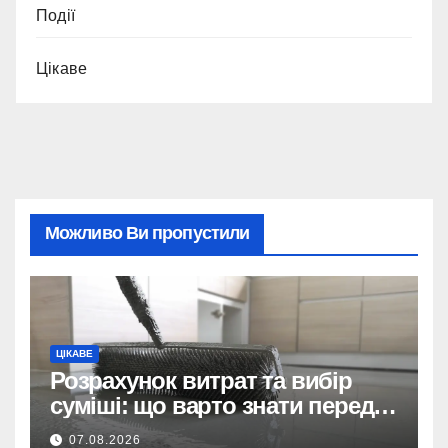
Події
Цікаве
Можливо Ви пропустили
ЦІКАВЕ
Розрахунок витрат та вибір
суміші: що варто знати перед
тим, як купити наливну підлогу
07.08.2026