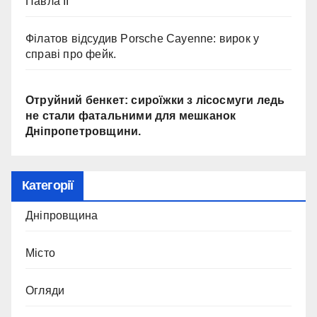
Павла II
Філатов відсудив Porsche Cayenne: вирок у
справі про фейк.
Отруйний бенкет: сироїжки з лісосмуги ледь
не стали фатальними для мешканок
Дніпропетровщини.
Категорії
Дніпровщина
Місто
Огляди