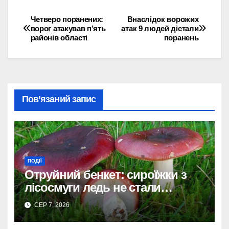
Четверо поранених:
Внаслідок ворожих
Навігація
ворог атакував п’ять
атак 9 людей дістали
районів області
поранень
записів
Пов’язаний запис
ПОДІЇ
Отруйний бенкет: сироїжки з
лісосмуги ледь не стали
фатальними для мешканок
СЕР 7, 2026
Дніпропетровщини.