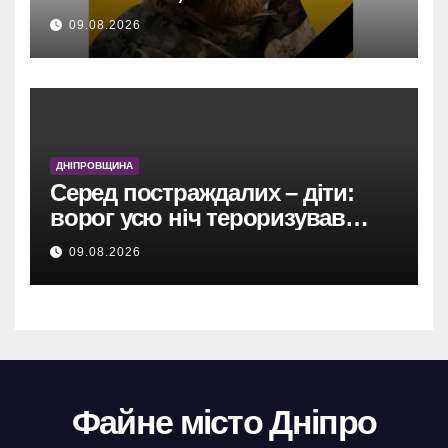
Кам’янського Олександр
09.08.2026
Андрієнко.
ДНІПРОВЩИНА
Серед постраждалих – діти:
ворог усю ніч тероризував
Дніпропетровщину
09.08.2026
безпілотниками, артилерією та
авіабомбою.
Файне місто Дніпро