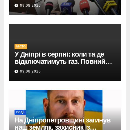
Закарпатті.
09.08.2026
МІСТО
У Дніпрі в серпні: коли та де
відключатимуть газ. Повний
список адрес і термінів.
09.08.2026
ПОДІЇ
На Дніпропетровщині загинув
наш земляк, захисник із