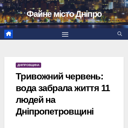
Перейти
Файне місто Дніпро
до
вмісту
ДНІПРОВЩИНА
Тривожний червень:
вода забрала життя 11
людей на
Дніпропетровщині