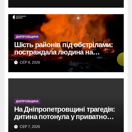
безпілотниками, артилерією та
авіабомбою.
ДНІПРОВЩИНА
Шість районів під обстрілами:
постраждала людина на
Дніпропетровщині
СЕР 8, 2026
ДНІПРОВЩИНА
На Дніпропетровщині трагедія:
дитина потонула у приватному
басейні.
СЕР 7, 2026