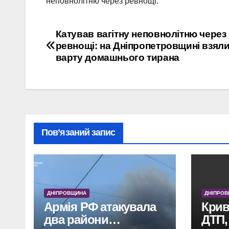
неповнолітню через ревнощі.
Навігація
Катував вагітну неповнолітню через
ревнощі: на Дніпропетровщині взяли
записів
варту домашнього тирана
Пов’язаний запис
ДНІПРОВЩИНА
ДНІПРО
Армія РФ атакувала
Крив
два райони
ДТП,