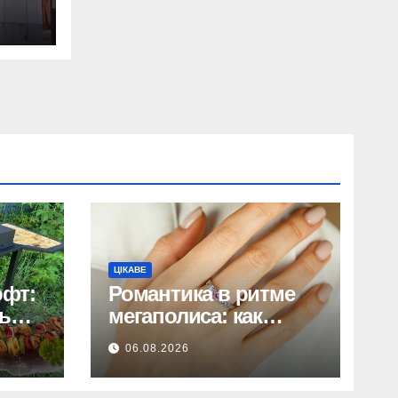
д
і.
ЦІКАВЕ
офт:
Романтика в ритме
ь
мегаполиса: как
сделать идеальный
06.08.2026
ювелирный сюрприз
любимой девушке