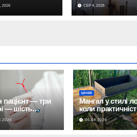
ка? Що відомо
чотири райони пі
, 2026
СЕР 4, 2026
дивну пригоду
ударом, є поранен
ЦІКАВЕ
 пацієнт — три
Мангал у стилі л
рі — шість
коли практичніст
ців без діагнозу:
стає частиною
8.2026
06.08.2026
овається
дизайну
емна помилка