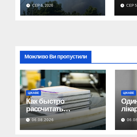
Дніпропетровщини:
соба
СЕР 6, 2026
СЕР 5
є поранені.
про 
Можливо Ви пропустили
ЦІКАВЕ
ЦІКАВЕ
Как быстро
Один
рассчитать
ліка
стоимость
міся
06.08.2026
06.0
изготовления книги
де х
сист