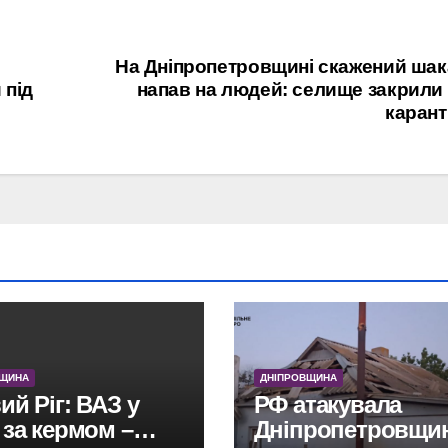
На Дніпропетровщині скажений ша
 під
напав на людей: селище закрили
карант
ВЩИНА
ДНІПРОВЩИНА
ий Ріг: ВАЗ у
РФ атакувала
 за кермом –
Дніпропетровщин