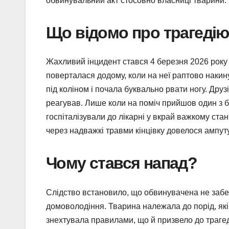
обвинувальний акт стосовно власниці тварини.
Що відомо про трагеді
Жахливий інцидент стався 4 березня 2026 року 
поверталася додому, коли на неї раптово накин
під коліном і почала буквально рвати ногу. Друзі
реагував. Лише коли на поміч прийшов один з бат
госпіталізували до лікарні у вкрай важкому ста
через надважкі травми кінцівку довелося ампут
Чому стався напад?
Слідство встановило, що обвинувачена не забе
домоволодіння. Тварина належала до порід, як
знехтувала правилами, що й призвело до трагед