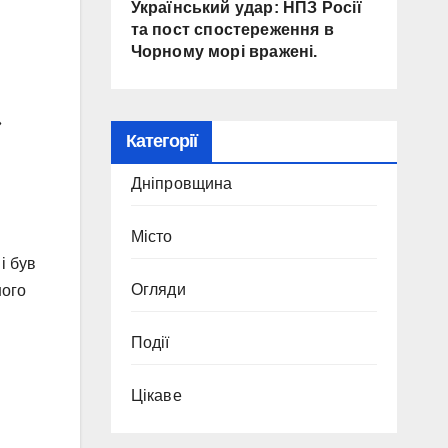
Український удар: НПЗ Росії
та пост спостереження в
Чорному морі вражені.
»
Категорії
Дніпровщина
Місто
і був
Огляди
ного
Події
Цікаве