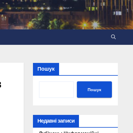
Пошук
з
Пошук
Недавні записи