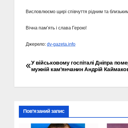
Висловлюємо щирі співчуття рідним та близьким
Вічна пам’ять і слава Герою!
Джерело:
dv-gazeta.info
Навігація
У військовому госпіталі Дніпра пом
мужній кам’янчанин Андрій Каймако
записів
Пов’язаний запис