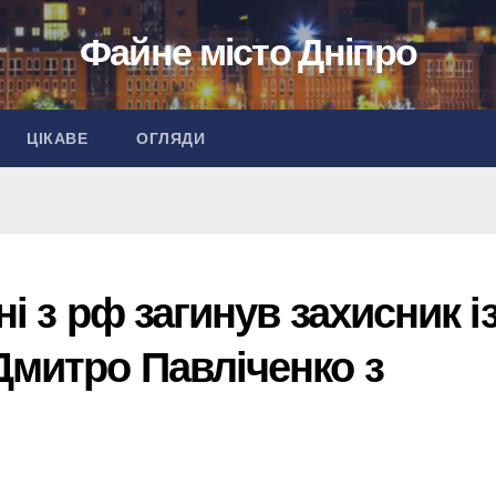
Файне місто Дніпро
ЦІКАВЕ
ОГЛЯДИ
ні з рф загинув захисник і
Дмитро Павліченко з