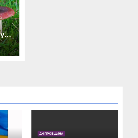
:
муги
ни.
ДНІПРОВЩИНА