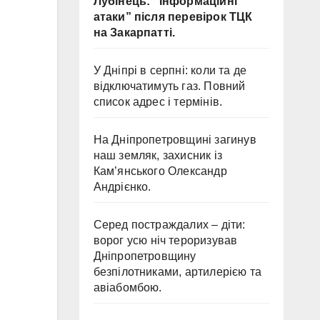
Лубінець: “Інформаційні
атаки” після перевірок ТЦК
на Закарпатті.
У Дніпрі в серпні: коли та де
відключатимуть газ. Повний
список адрес і термінів.
На Дніпропетровщині загинув
наш земляк, захисник із
Кам’янського Олександр
Андрієнко.
Серед постраждалих – діти:
ворог усю ніч тероризував
Дніпропетровщину
безпілотниками, артилерією та
авіабомбою.