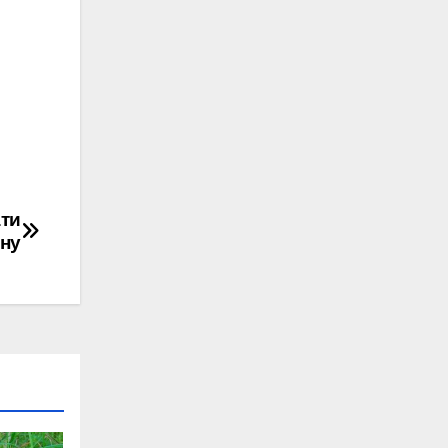
ати
ну