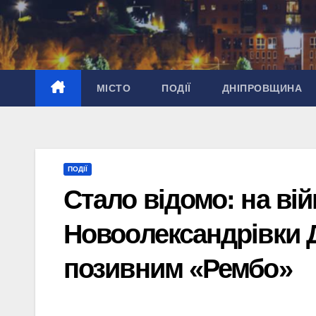
Перейти
до
вмісту
МІСТО
ПОДІЇ
ДНІПРОВЩИНА
ПОДІЇ
Стало відомо: на вій
Новоолександрівки 
позивним «Рембо»