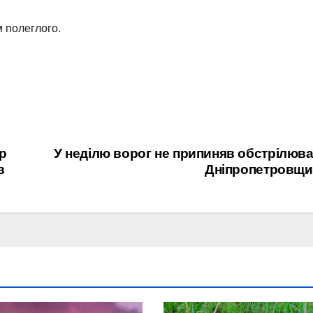
 полеглого.
ер
У неділю ворог не припиняв обстрілюв
в
Дніпропетровщи