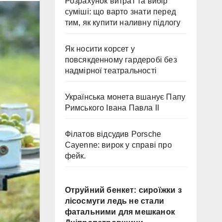
Розрахунок витрат та вибір
суміші: що варто знати перед
тим, як купити наливну підлогу
Як носити корсет у
повсякденному гардеробі без
надмірної театральності
Українська монета вшанує Папу
Римського Івана Павла II
Філатов відсудив Porsche
Cayenne: вирок у справі про
фейк.
Отруйний бенкет: сироїжки з
лісосмуги ледь не стали
фатальними для мешканок