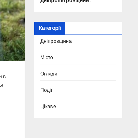
Дніпропетровщини.
Категорії
Дніпровщина
Місто
Огляди
и в
ры
Події
Цікаве