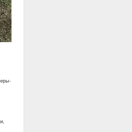
неры-
и,