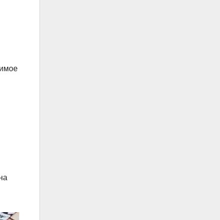
жимое
на