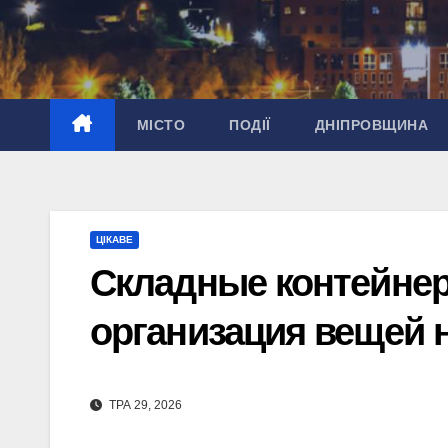
Перейти
до
вмісту
МІСТО
ПОДІЇ
ДНІПРОВЩИНА
ЦІКАВЕ
Складные контейнер
организация вещей 
ТРА 29, 2026