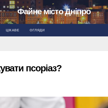
Файне місто Дніпро
ЦІКАВЕ
ОГЛЯДИ
кувати псоріаз?