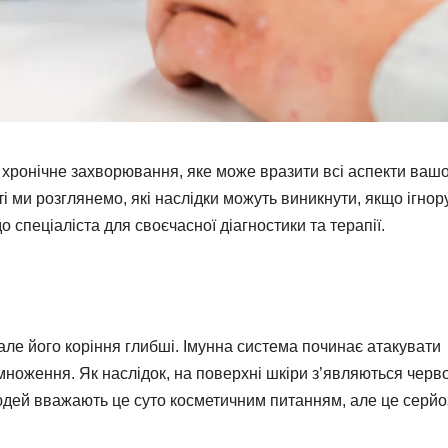
е хронічне захворювання, яке може вразити всі аспекти ваш
ті ми розглянемо, які наслідки можуть виникнути, якщо ігнор
о спеціаліста для своєчасної діагностики та терапії.
але його коріння глибші. Імунна система починає атакувати
множення. Як наслідок, на поверхні шкіри з’являються черв
людей вважають це суто косметичним питанням, але це серй