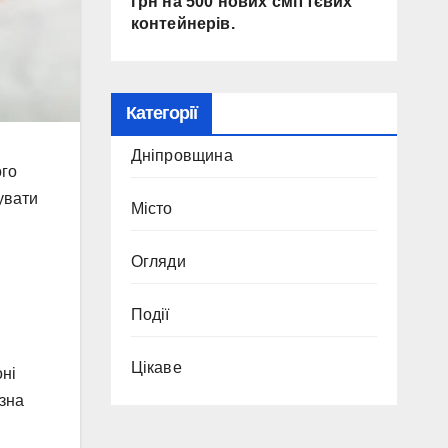
грн на 500 нових сміттєвих
контейнерів.
Категорії
Дніпровщина
ого
увати
Місто
Огляди
Події
Цікаве
оні
озна