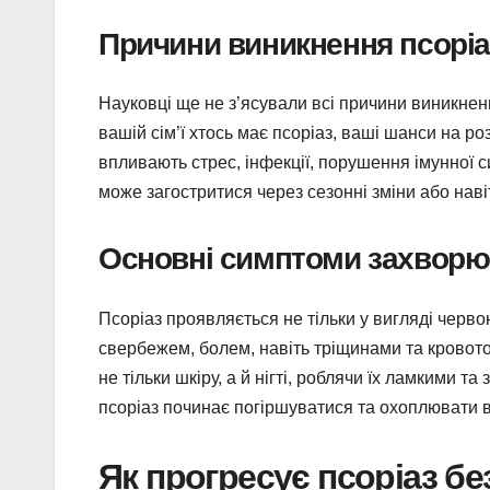
Причини виникнення псоріа
Науковці ще не з’ясували всі причини виникненн
вашій сім’ї хтось має псоріаз, ваші шанси на р
впливають стрес, інфекції, порушення імунної си
може загостритися через сезонні зміни або наві
Основні симптоми захвор
Псоріаз проявляється не тільки у вигляді чер
свербежем, болем, навіть тріщинами та кровот
не тільки шкіру, а й нігті, роблячи їх ламкими т
псоріаз починає погіршуватися та охоплювати в
Як прогресує псоріаз бе