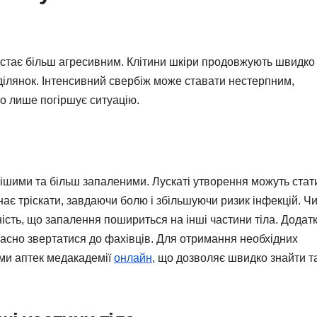
ін стає більш агресивним. Клітини шкіри продовжують швидко
ділянок. Інтенсивний свербіж може ставати нестерпним,
о лише погіршує ситуацію.
ішими та більш запаленими. Лускаті утворення можуть стат
нає тріскати, завдаючи болю і збільшуючи ризик інфекцій. Ч
ість, що запалення пошириться на інші частини тіла. Додат
асно звертатися до фахівців. Для отримання необхідних
ами аптек медакадемії
онлайн
, що дозволяє швидко знайти т