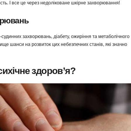
сть. І все це через недоліковане шкірне захворювання!
орювань
-судинних захворювань, діабету, ожиріння та метаболічного
ище шанси на розвиток цих небезпечних станів, які значно
сихічне здоров’я?