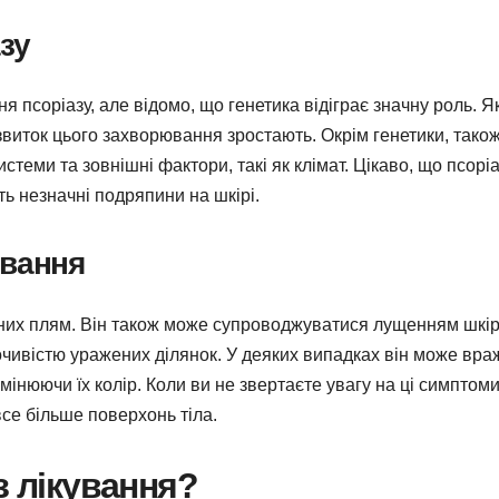
зу
я псоріазу, але відомо, що генетика відіграє значну роль. Я
озвиток цього захворювання зростають. Окрім генетики, тако
стеми та зовнішні фактори, такі як клімат. Цікаво, що псорі
ть незначні подряпини на шкірі.
ювання
воних плям. Він також може супроводжуватися лущенням шкір
очивістю уражених ділянок. У деяких випадках він може вра
а змінюючи їх колір. Коли ви не звертаєте увагу на ці симптоми
се більше поверхонь тіла.
з лікування?