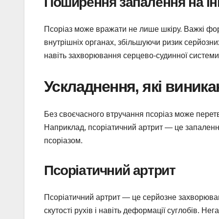
Поширення запалення на інш
Псоріаз може вражати не лише шкіру. Важкі фо
внутрішніх органах, збільшуючи ризик серйозни
навіть захворювання серцево-судинної системи
Ускладнення, які виника
Без своєчасного втручання псоріаз може перет
Наприклад, псоріатичний артрит — це запалення 
псоріазом.
Псоріатичний артрит
Псоріатичний артрит — це серйозне захворюван
скутості рухів і навіть деформації суглобів. Не