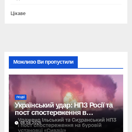
Цікаве
Можливо Ви пропустили
ПОДІЇ
Український удар: НПЗ Росії та
пост спостереження в
Чорному морі вражені.
08.08.2026