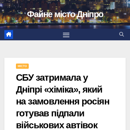
Перейти
Файне місто Дніпро
до
вмісту
МІСТО
СБУ затримала у
Дніпрі «хіміка», який
на замовлення росіян
готував підпали
військових автівок