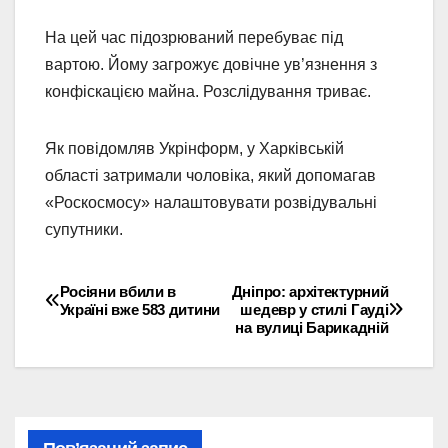
На цей час підозрюваний перебуває під
вартою. Йому загрожує довічне ув’язнення з
конфіскацією майна. Розслідування триває.
Як повідомляв Укрінформ, у Харківській
області затримали чоловіка, який допомагав
«Роскосмосу» налаштовувати розвідувальні
супутники.
Росіяни вбили в
Дніпро: архітектурний
Навігація
Україні вже 583 дитини
шедевр у стилі Гауді
на вулиці Барикадній
записів