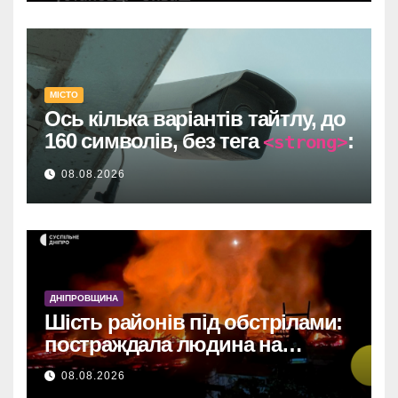
МІСТО
Ось кілька варіантів тайтлу, до
160 символів, без тега
:
<strong>
Один прямий договір на 735
08.08.2026
тисяч у Дніпрі: супровід
відеоспостереження після
провалу торгів.
У Дніпрі: 735 тисяч за прямим
договором на
ДНІПРОВЩИНА
відеоспостереження після
Шість районів під обстрілами:
зірваних торгів.
постраждала людина на
Дніпропетровщині
Дніпро: 735 тис. на
08.08.2026