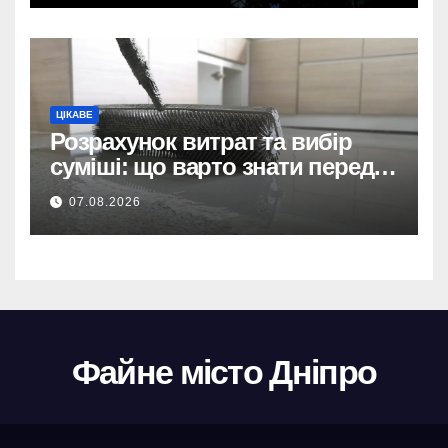
відеоспостереження за
прямим договором після
невдалих торгів.
ЦІКАВЕ
Розрахунок витрат та вибір
суміші: що варто знати перед
тим, як купити наливну підлогу
07.08.2026
Файне місто Дніпро