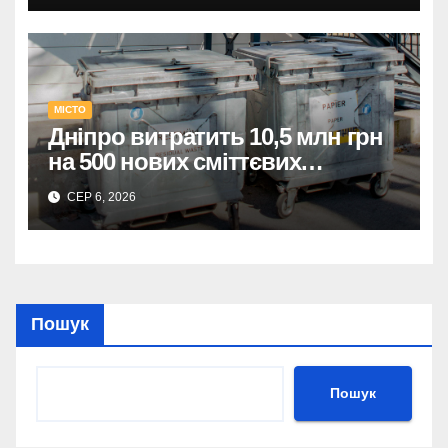
відеоспостереження за прямим
договором після невдалих
торгів.
МІСТО
Дніпро витратить 10,5 млн грн
на 500 нових сміттєвих
контейнерів.
СЕР 6, 2026
Пошук
Пошук