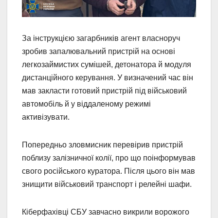
За інструкцією загарбників агент власноруч
зробив запалювальний пристрій на основі
легкозаймистих сумішей, детонатора й модуля
дистанційного керування. У визначений час він
мав закласти готовий пристрій під військовий
автомобіль й у віддаленому режимі
активізувати.
Попередньо зловмисник перевірив пристрій
поблизу залізничної колії, про що поінформував
свого російського куратора. Після цього він мав
знищити військовий транспорт і релейні шафи.
Кіберфахівці СБУ завчасно викрили ворожого