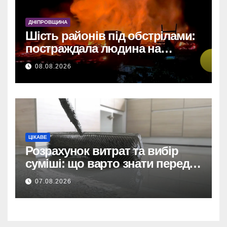
У Дніпрі: 735 тисяч за прямим
договором на
ДНІПРОВЩИНА
відеоспостереження після
Шість районів під обстрілами:
зірваних торгів.
постраждала людина на
Дніпропетровщині
Дніпро: 735 тис. на
08.08.2026
відеоспостереження за
прямим договором після
невдалих торгів.
ЦІКАВЕ
Розрахунок витрат та вибір
суміші: що варто знати перед
тим, як купити наливну підлогу
07.08.2026