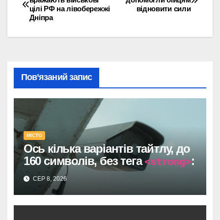
цілі РФ на лівобережжі
відновити сили
записів
Дніпра
Пов’язаний запис
МІСТО
Ось кілька варіантів тайтлу, до
160 символів, без тега
:
<strong>
Один прямий договір на 735
СЕР 8, 2026
тисяч у Дніпрі: супровід
відеоспостереження після
провалу торгів.