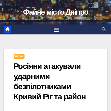
Перейти
Файне місто Дніпро
до
вмісту
МІСТО
Росіяни атакували
ударними
безпілотниками
Кривий Ріг та район