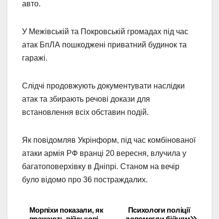
авто.
У Межівській та Покровській громадах під час
атак БпЛА пошкоджені приватний будинок та
гаражі.
Слідчі продовжують документувати наслідки
атак та збирають речові докази для
встановлення всіх обставин подій.
Як повідомляв Укрінформ, під час комбінованої
атаки армія РФ вранці 20 вересня, влучила у
багатоповерхівку в Дніпрі. Станом на вечір
було відомо про 36 постраждалих.
Морпіхи показали, як
Психологи поліції
Навігація
вражають військові
допомогли бійцям