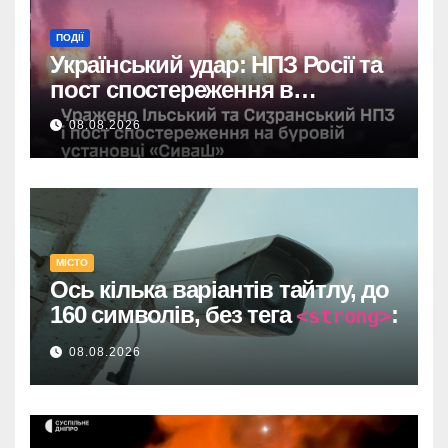
ПОДІЇ
Український удар: НПЗ Росії та
пост спостереження в
Чорному морі вражені.
08.08.2026
МІСТО
Ось кілька варіантів тайтлу, до
160 символів, без тега
:
<strong>
Один прямий договір на 735
08.08.2026
тисяч у Дніпрі: супровід
відеоспостереження після
провалу торгів.