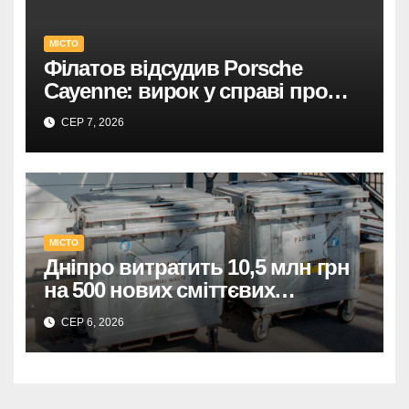
У Дніпрі: 735 тисяч за прямим
МІСТО
договором на
Філатов відсудив Porsche
відеоспостереження після
Cayenne: вирок у справі про
зірваних торгів.
фейк.
СЕР 7, 2026
Дніпро: 735 тис. на
відеоспостереження за прямим
договором після невдалих
торгів.
МІСТО
Дніпро витратить 10,5 млн грн
на 500 нових сміттєвих
контейнерів.
СЕР 6, 2026