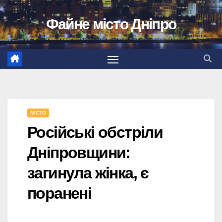
Перейти
Файне місто Дніпро
до
вмісту
МІСТО
Російські обстріли
Дніпровщини:
загинула жінка, є
поранені