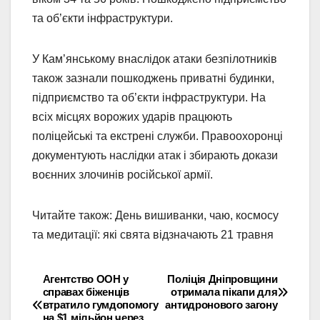
та об’єкти інфраструктури.
У Кам’янському внаслідок атаки безпілотників
також зазнали пошкоджень приватні будинки,
підприємство та об’єкти інфраструктури. На
всіх місцях ворожих ударів працюють
поліцейські та екстрені служби. Правоохоронці
документують наслідки атак і збирають докази
воєнних злочинів російської армії.
Читайте також: День вишиванки, чаю, космосу
та медитації: які свята відзначають 21 травня
Агентство ООН у
Поліція Дніпровщини
Навігація
справах біженців
отримала пікапи для
втратило гумдопомогу
антидронового загону
записів
на $1 мільйон через