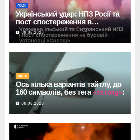
ПОДІЇ
Український удар: НПЗ Росії та
пост спостереження в
Чорному морі вражені.
08.08.2026
МІСТО
Ось кілька варіантів тайтлу, до
160 символів, без тега
:
<strong>
Один прямий договір на 735
08.08.2026
тисяч у Дніпрі: супровід
відеоспостереження після
провалу торгів.
У Дніпрі: 735 тисяч за прямим