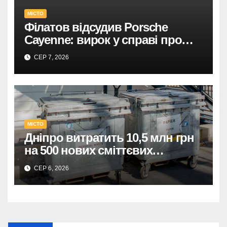
У Дніпрі: 735 тисяч за прямим
МІСТО
договором на
Філатов відсудив Porsche
відеоспостереження після
Cayenne: вирок у справі про
зірваних торгів.
фейк.
СЕР 7, 2026
Дніпро: 735 тис. на
відеоспостереження за прямим
договором після невдалих
торгів.
МІСТО
Дніпро витратить 10,5 млн грн
на 500 нових сміттєвих
контейнерів.
СЕР 6, 2026