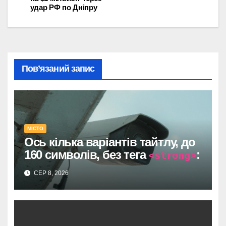
удар РФ по Дніпру
Пов’язаний запис
МІСТО
Ось кілька варіантів тайтлу, до
160 символів, без тега
:
<strong>
Один прямий договір на 735
СЕР 8, 2026
тисяч у Дніпрі: супровід
відеоспостереження після
провалу торгів.