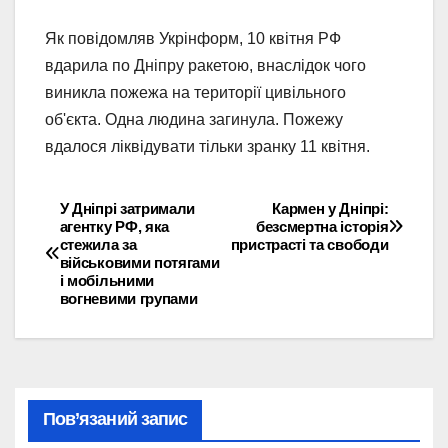
Як повідомляв Укрінформ, 10 квітня РФ
вдарила по Дніпру ракетою, внаслідок чого
виникла пожежа на території цивільного
об'єкта. Одна людина загинула. Пожежу
вдалося ліквідувати тільки зранку 11 квітня.
У Дніпрі затримали
Кармен у Дніпрі:
Навігація
агентку РФ, яка
безсмертна історія
стежила за
пристрасті та свободи
записів
військовими потягами
і мобільними
вогневими групами
Пов’язаний запис