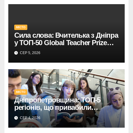
МІСТО
Сила слова: Вчителька з Дніпра
у ТОП-50 Global Teacher Prize
Ukraine
СЕР 5, 2026
МІСТО
Дніпропетровщина: ТОП-5
регіонів, що привабили
абітурієнтів
СЕР 4, 2026