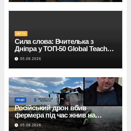
МІСТО
Сила слова: Вчителька з
Дніпра у ТОП-50 Global Teacher
Prize Ukraine
05.08.2026
ПОДІЇ
Російський дрон вбив
фермера під час жнив на
Межівщині. Трагедія.
05.08.2026