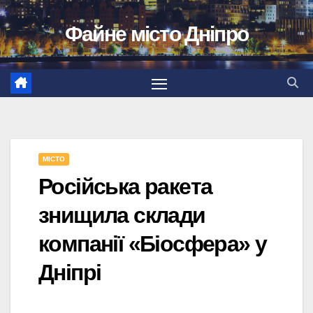
Перейти
Файне місто Дніпро
до
вмісту
МІСТО
Російська ракета
знищила склади
компанії «Біосфера» у
Дніпрі