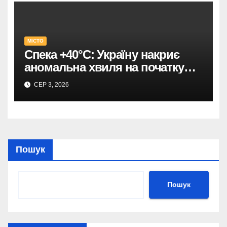
МІСТО
Спека +40°C: Україну накриє
аномальна хвиля на початку
серпня
СЕР 3, 2026
Пошук
Пошук