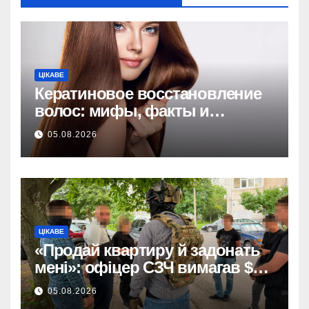
ЦІКАВЕ
Кератиновое восстановление
волос: мифы, факты и
рекомендации по уходу
05.08.2026
ЦІКАВЕ
«Продай квартиру й задонать
мені»: офіцер СЗЧ вимагав $10
тисяч у військового.
05.08.2026