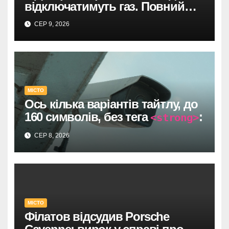
відключатимуть газ. Повний
список адрес і термінів.
СЕР 9, 2026
МІСТО
Ось кілька варіантів тайтлу, до
160 символів, без тега
:
<strong>
Один прямий договір на 735
СЕР 8, 2026
тисяч у Дніпрі: супровід
відеоспостереження після
провалу торгів.
У Дніпрі: 735 тисяч за прямим
МІСТО
договором на
Філатов відсудив Porsche
відеоспостереження після