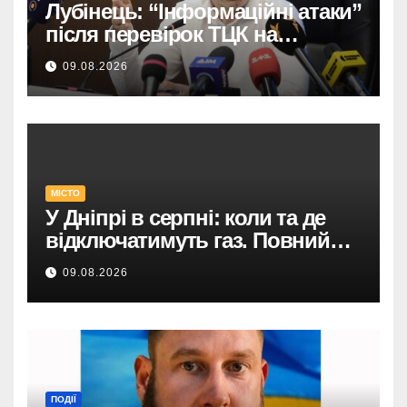
Лубінець: “Інформаційні атаки”
після перевірок ТЦК на
Закарпатті.
09.08.2026
МІСТО
У Дніпрі в серпні: коли та де
відключатимуть газ. Повний
список адрес і термінів.
09.08.2026
ПОДІЇ