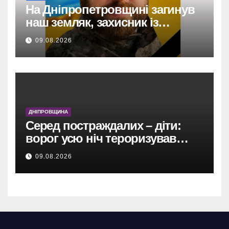
На Дніпропетровщині загинув
наш земляк, захисник із
Кам’янського Олександр
09.08.2026
Андрієнко.
ДНІПРОВЩИНА
Серед постраждалих – діти:
ворог усю ніч тероризував
Дніпропетровщину
09.08.2026
безпілотниками, артилерією та
авіабомбою.