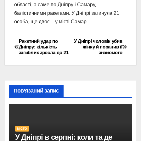
області, а саме по Дніпру і Самару,
балістичними ракетами.
У Дніпрі загинула 21
особа, ще двоє – у місті Самар.
Ракетний удар по
У Дніпрі чоловік убив
Навігація
Дніпру: кількість
жінку й поранив її
загиблих зросла до 21
знайомого
записів
Пов’язаний запис
МІСТО
У Дніпрі в серпні: коли та де