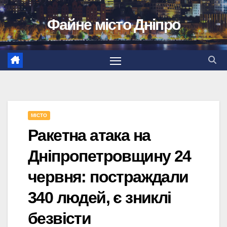
Перейти
Файне місто Дніпро
до
вмісту
МІСТО
Ракетна атака на
Дніпропетровщину 24
червня: постраждали
340 людей, є зниклі
безвісти