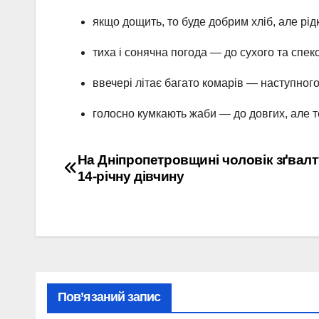
якщо дощить, то буде добрим хліб, але рід
тиха і сонячна погода — до сухого та спеко
ввечері літає багато комарів — наступного
голосно кумкають жаби — до довгих, але т
Навігація
На Дніпропетровщині чоловік зґвал
14-річну дівчину
записів
Пов’язаний запис