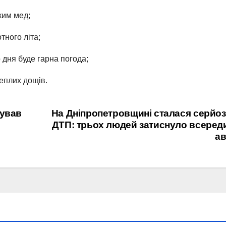
ким мед;
тного літа;
 дня буде гарна погода;
еплих дощів.
тував
На Дніпропетровщині сталася серйо
ДТП: трьох людей затиснуло всеред
ав