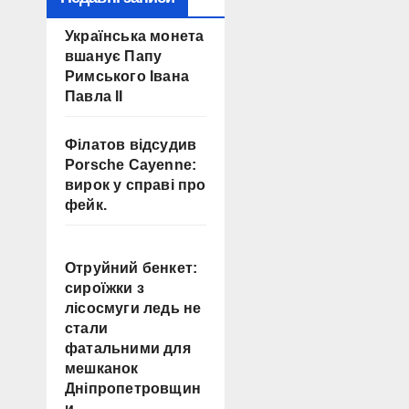
Українська монета
вшанує Папу
Римського Івана
Павла II
Філатов відсудив
Porsche Cayenne:
вирок у справі про
фейк.
Отруйний бенкет:
сироїжки з
лісосмуги ледь не
стали
фатальними для
мешканок
Дніпропетровщин
и.